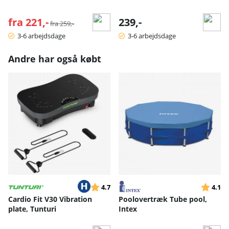
fra 221,-
Normalpris:
239,-
fra 259,-
3-6 arbejdsdage
3-6 arbejdsdage
Andre har også købt
Vurdering:
ud af 5 stjerner
Vurderin
ud
4.7
4.1
Cardio Fit V30 Vibration
Poolovertræk Tube pool,
plate, Tunturi
Intex