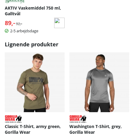
AKTIV Vaskemiddel 750 ml,
Galltvål
89,-
Normalpris:
92,-
2-5 arbejdsdage
Lignende produkter
Classic T-Shirt, army green,
Washington T-Shirt, grey,
Gorilla Wear
Gorilla Wear