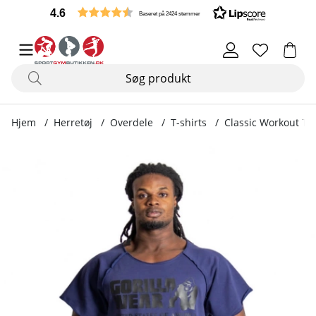
4.6
Baseret på 2424 stemmer
Hjem
Herretøj
Overdele
T-shirts
Classic Workout To
Produktbilleder Classic Workout Top, navy