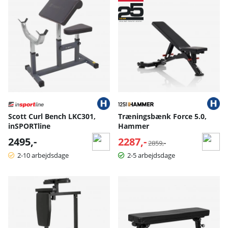
Scott Curl Bench LKC301,
Træningsbænk Force 5.0,
inSPORTline
Hammer
2495,-
2287,-
Normalpris:
2859,-
2-10 arbejdsdage
2-5 arbejdsdage