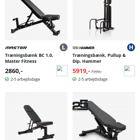
Træningsbænk BC 1.0,
Træningsbænk, Pullup &
Master Fitness
Dip, Hammer
2860,-
5919,-
Normalpris:
7399,-
2-5 arbejdsdage
2-5 arbejdsdage