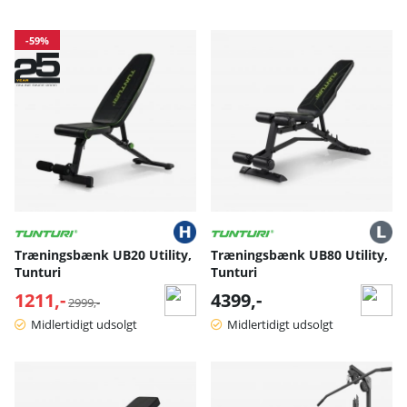
-59%
Træningsbænk UB20 Utility,
Træningsbænk UB80 Utility,
Tunturi
Tunturi
1211,-
Normalpris:
4399,-
2999,-
Midlertidigt udsolgt
Midlertidigt udsolgt