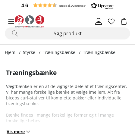
4.6
Baseret på 2424 stemmer
Hjem
Styrke
Træningsbænke
Træningsbænke
Træningsbænke
Vægtbænken er en af de vigtigste dele af et træningscenter.
Vi har mange forskellige bænke at vælge imellem. Alt fra
biceps curl-stativer til komplette pakker eller individuelle
træningsbænke.
Bænke findes i mange forskellige former og til mange
forskellige behov.
Vis mere
Hos os finder du et stort udvalg af træningsbænke, der