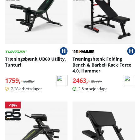
Træningsbænk UB60 Utility,
Træningsbænk Folding
Tunturi
Bench & Barbell Rack Force
4.0, Hammer
1759,-
Normalpris:
2463,-
Normalpris:
3599,-
3079,-
7-28 arbetsdagar
2-5 arbejdsdage
-19%