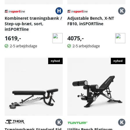
Kombineret træningsbænk /
Adjustable Bench, X-NT
Step-up-bræt, sort,
FB10, inSPORTline
inSPORTline
1619,-
4075,-
2-5 arbejdsdage
2-5 arbejdsdage
Træningsbænk Standard Fid
Utility Bench Platinum,