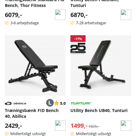
Bench, Thor Fitness
Tunturi
6079,-
6870,-
3-6 arbejdsdage
7-28 arbetsdagar
-17%
Vurdering:
ud af 5 stjerner
5.0
Træningsbænk FID Bench
Utility Bench UB40, Tunturi
40, Abilica
2429,-
1499,-
Normalpris:
1825,-
Midlertidigt udsolgt
Midlertidigt udsolgt