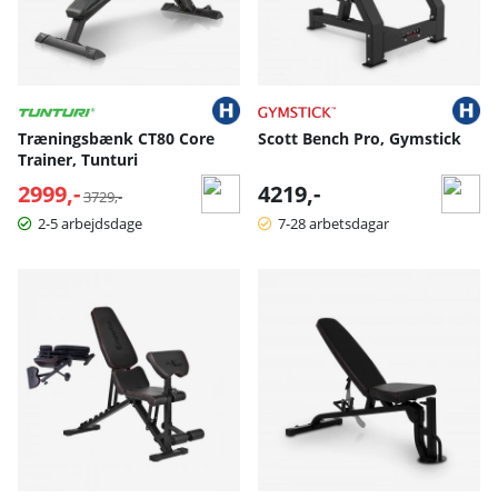
Træningsbænk CT80 Core
Scott Bench Pro, Gymstick
Trainer, Tunturi
2999,-
Normalpris:
4219,-
3729,-
2-5 arbejdsdage
7-28 arbetsdagar