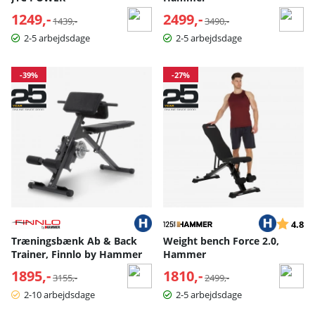
1249,-
Normalpris:
2499,-
Normalpris:
1439,-
3490,-
2-5 arbejdsdage
2-5 arbejdsdage
-39%
-27%
Vurderin
ud
4.8
Træningsbænk Ab & Back
Weight bench Force 2.0,
Trainer, Finnlo by Hammer
Hammer
1895,-
Normalpris:
1810,-
Normalpris:
3155,-
2499,-
2-10 arbejdsdage
2-5 arbejdsdage