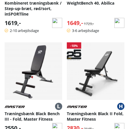
Kombineret træningsbænk /
WeightBench 40, Abilica
Step-up-bræt, rød/sort,
inSPORTline
1619,-
1649,-
Normalpris:
1729,-
2-10 arbejdsdage
3-6 arbejdsdage
-10%
Træningsbænk Black Bench
Træningsbænk Black II Fold,
III - Fold, Master Fitness
Master Fitness
2550,-
2830,-
Normalpris:
3145,-