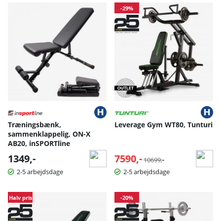
Produkter
-29%
Træningsbænk,
Leverage Gym WT80, Tunturi
sammenklappelig, ON-X
AB20, inSPORTline
1349,-
7590,-
Normalpris:
10699,-
2-5 arbejdsdage
2-5 arbejdsdage
Halv pris
-20%