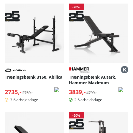
-20%
Træningsbænk 3150, Abilica
Træningsbænk Autark,
Hammer Maximum
2735,-
Normalpris:
3839,-
Normalpris:
2769,-
4799,-
3-6 arbejdsdage
2-5 arbejdsdage
-20%