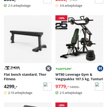
2-5 arbejdsdage
3-6 arbejdsdage
-34%
Flat bench standard, Thor
WT80 Leverage Gym &
Fitness
Vægtpakke 107.5 kg, Tunturi
4299,-
9779,-
Normalpris:
14999,-
2-10 arbejdsdage
2-5 arbejdsdage
-20%