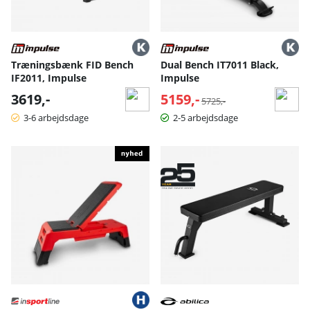
Træningsbænk FID Bench
Dual Bench IT7011 Black,
IF2011, Impulse
Impulse
3619,-
5159,-
Normalpris:
5725,-
3-6 arbejdsdage
2-5 arbejdsdage