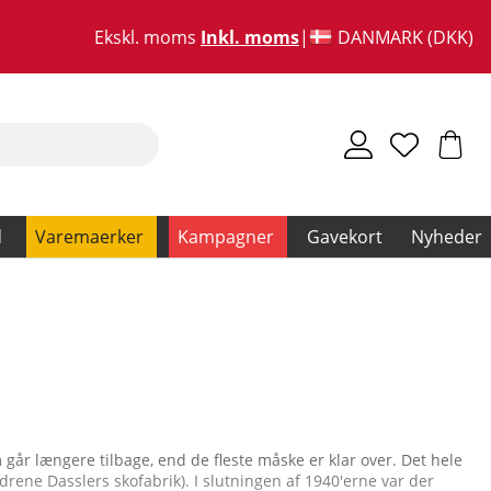
Ekskl. moms
Inkl. moms
DANMARK (DKK)
d
Varemaerker
Kampagner
Gavekort
Nyheder
år længere tilbage, end de fleste måske er klar over. Det hele
drene Dasslers skofabrik). I slutningen af 1940'erne var der