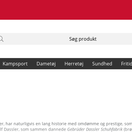
Kampsport
Dametøj
Herretøj
Sundhed
Friti
, har naturligvis en lang historie med omdømme og prestige, som g
dolf Dassler, som sammen dannede
Gebrüder Dassler Schuhfabrik
(brø