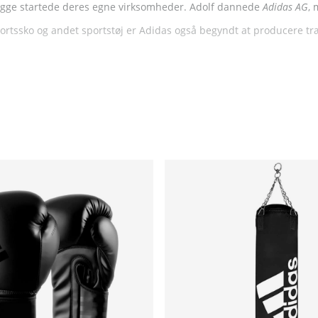
 begge startede deres egne virksomheder. Adolf dannede
Adidas AG
,
portssko og andet sportstøj er Adidas også begyndt at producere træ