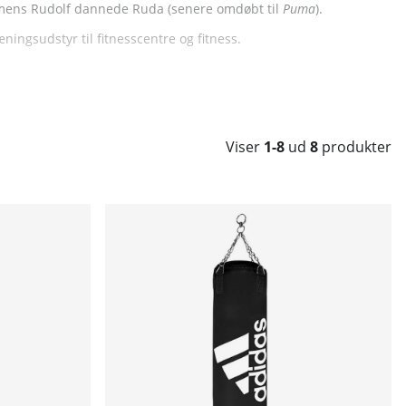
 mens Rudolf dannede Ruda (senere omdøbt til
Puma
).
ningsudstyr til fitnesscentre og fitness.
Viser
1-8
ud
8
produkter