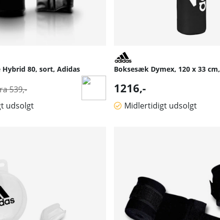
Hybrid 80, sort, Adidas
Boksesæk Dymex, 120 x 33 cm,
Normalpris:
1216,-
fra 539,-
gt udsolgt
Midlertidigt udsolgt