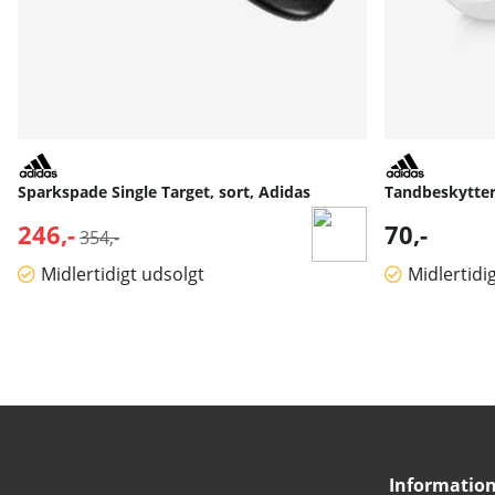
Sparkspade Single Target, sort, Adidas
Tandbeskytter
246,-
Normalpris:
70,-
354,-
Midlertidigt udsolgt
Midlertidi
Informatio