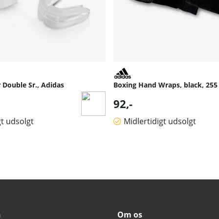
 Double Sr., Adidas
Boxing Hand Wraps, black, 255
92,-
gt udsolgt
Midlertidigt udsolgt
n
Om os