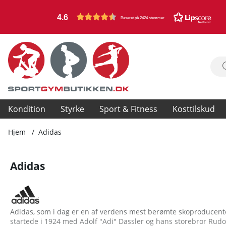
4.6
Baseret på 2424 stemmer
Kondition
Styrke
Sport & Fitness
Kosttilskud
Hjem
Adidas
Adidas
Adidas, som i dag er en af verdens mest berømte skoproducenter
startede i 1924 med Adolf "Adi" Dassler og hans storebror Ru