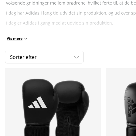
voksende gnidninger mellem brødrene, hvilket førte til, at de
I dag har Adidas i lang tid udvidet sin produktion, og ud over s
I dag er Adidas i gang med at udvide sin produktion.
Vis mere
Sorter efter
Produkter