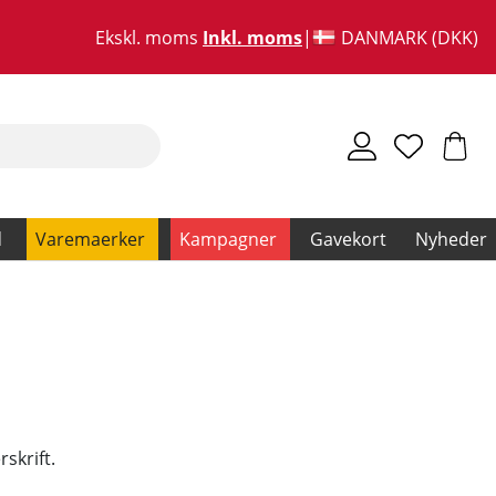
Ekskl. moms
Inkl. moms
DANMARK (DKK)
d
Varemaerker
Kampagner
Gavekort
Nyheder
skrift.