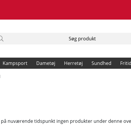
Kampsport
Dametøj
Herretøj
Sundhed
Friti
d
 på nuværende tidspunkt ingen produkter under denne over