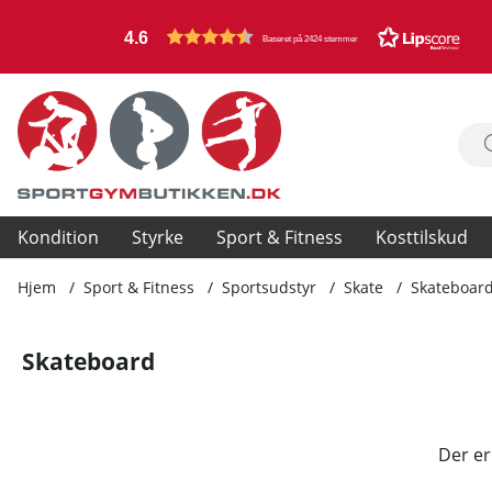
4.6
Baseret på 2424 stemmer
Kondition
Styrke
Sport & Fitness
Kosttilskud
Hjem
Sport & Fitness
Sportsudstyr
Skate
Skateboar
Skateboard
Produkter
Der er