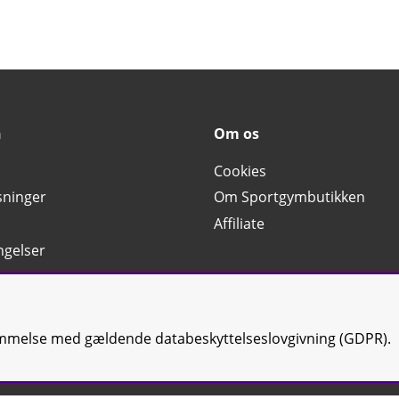
n
Om os
Cookies
sninger
Om Sportgymbutikken
Affiliate
ngelser
n
emmelse med gældende databeskyttelseslovgivning (GDPR).
4.6
Baseret på 2424 stemmer