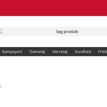
Kampsport
Dametøj
Herretøj
Sundhed
Friti
s.