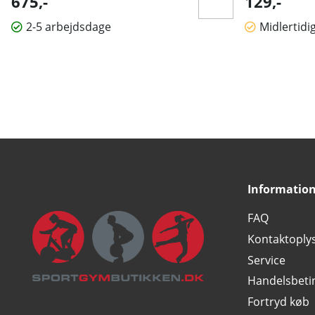
675,-
129,-
2-5 arbejdsdage
Midlertidi
Informatio
FAQ
Kontaktoply
Service
Handelsbeti
Fortryd køb