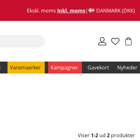
Ekskl. moms
Inkl. moms
DANMARK (DKK)
d
Varemaerker
Kampagner
Gavekort
Nyheder
Viser
1-2
ud
2
produkter