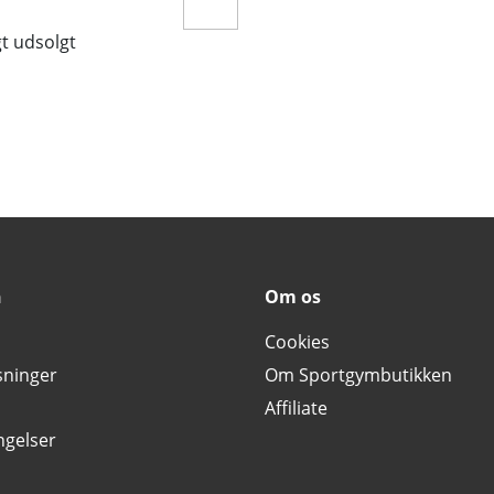
gt udsolgt
n
Om os
Cookies
sninger
Om Sportgymbutikken
Affiliate
ngelser