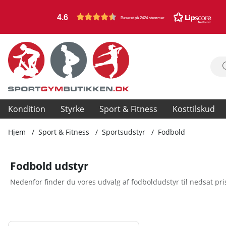
4.6
Baseret på 2424 stemmer
Kondition
Styrke
Sport & Fitness
Kosttilskud
Hjem
Sport & Fitness
Sportsudstyr
Fodbold
Fodbold udstyr
Nedenfor finder du vores udvalg af fodboldudstyr til nedsat pri