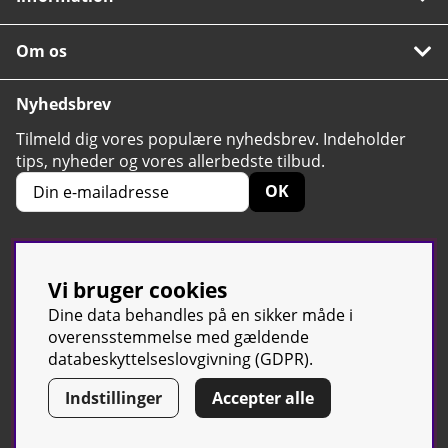
Om os
Nyhedsbrev
Tilmeld dig vores populære nyhedsbrev. Indeholder
tips, nyheder og vores allerbedste tilbud.
OK
Vi bruger cookies
4.6
Baseret på 2424 stemmer
Dine data behandles på en sikker måde i
overensstemmelse med gældende
databeskyttelseslovgivning (GDPR).
© Sport & Gym Butiken JTC AB |
Kontakt os
| All rights reserved |
Indstillinger
Accepter alle
Org.nr:
(svensk tilsvarende CVR-nummer)
556668-7058 | Tel: +46 500-
42 87 00