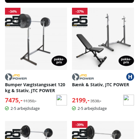
Produkter
-34%
-37%
Bumper Vægtstangssæt 120
Bænk & Stativ, JTC POWER
kg & Stativ, JTC POWER
7475,-
Normalpris:
2199,-
Normalpris:
11350,-
3538,-
2-5 arbejdsdage
2-5 arbejdsdage
-39%