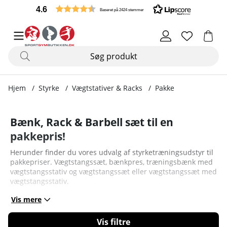
4.6
Baseret på 2424 stemmer
Hjem
Styrke
Vægtstativer & Racks
Pakke
Bænk, Rack & Barbell sæt til en
pakkepris!
Herunder finder du vores udvalg af styrketræningsudstyr til
pakkepriser. Vægtstangssæt, bænkpres, træningsbænk med
vægtstangsstativ og vægtstangssæt eller vægtstangssæt med
vægtstangsstativ.
Vis mere
Filtrér