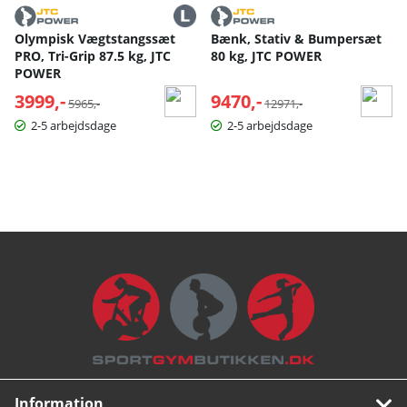
Olympisk Vægtstangssæt
Bænk, Stativ & Bumpersæt
PRO, Tri-Grip 87.5 kg, JTC
80 kg, JTC POWER
POWER
3999,-
Normalpris:
9470,-
Normalpris:
5965,-
12971,-
2-5 arbejdsdage
2-5 arbejdsdage
Information