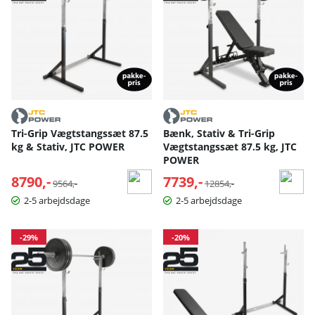
Tri-Grip Vægtstangssæt 87.5
Bænk, Stativ & Tri-Grip
kg & Stativ, JTC POWER
Vægtstangssæt 87.5 kg, JTC
POWER
8790,-
Normalpris:
7739,-
Normalpris:
9564,-
12854,-
2-5 arbejdsdage
2-5 arbejdsdage
-29%
-20%