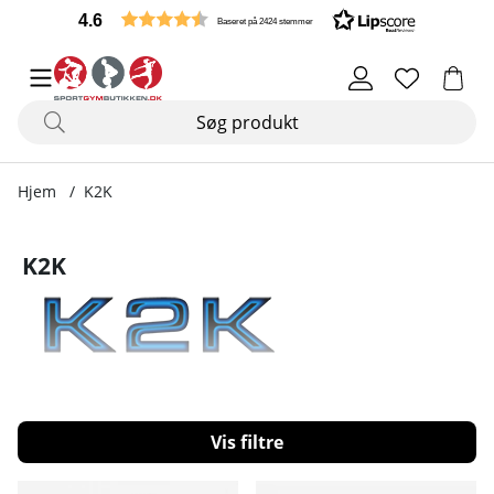
4.6
Baseret på 2424 stemmer
Hjem
K2K
K2K
Filtrér
Produkter