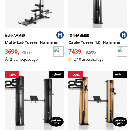
Multi-Lat-Tower, Hammer
Cable Tower 4.0, Hammer
3690,-
Normalpris:
7439,-
Normalpris:
4999,-
9299,-
2-5 arbejdsdage
2-10 arbejdsdage
-20%
-20%