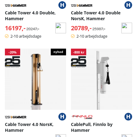
Cable Tower 4.0 Double,
Cable Tower 4.0 Double
Hammer
NorsK, Hammer
16197,-
Normalpris:
20789,-
Normalpris:
20247,-
25987,-
2-10 arbejdsdage
2-10 arbejdsdage
-20%
-800 kr
Cable Tower 4.0 NorsK,
CablePull, Finnlo by
Hammer
Hammer