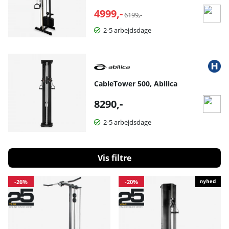
4999,-
Normalpris:
6199,-
2-5 arbejdsdage
CableTower 500, Abilica
8290,-
2-5 arbejdsdage
Filtrér
Produkter
-26%
-20%