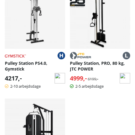
Pulley Station PS4.0,
Pulley Station, PRO, 80 kg,
Gymstick
JTC POWER
4217,-
4999,-
Normalpris:
6199,-
2-10 arbejdsdage
2-5 arbejdsdage