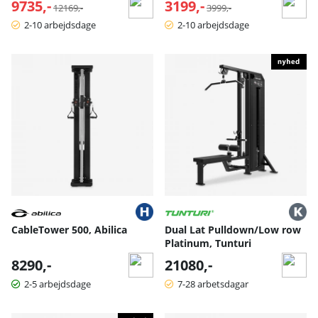
9735,-
Normalpris:
3199,-
Normalpris:
12169,-
3999,-
2-10 arbejdsdage
2-10 arbejdsdage
CableTower 500, Abilica
Dual Lat Pulldown/Low row
Platinum, Tunturi
8290,-
21080,-
2-5 arbejdsdage
7-28 arbetsdagar