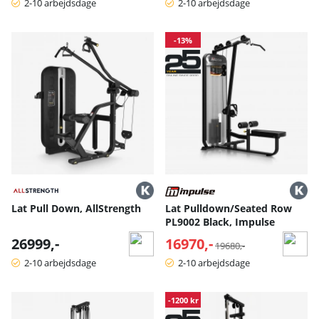
2-10 arbejdsdage
2-10 arbejdsdage
-13%
Lat Pull Down, AllStrength
Lat Pulldown/Seated Row
PL9002 Black, Impulse
26999,-
16970,-
Normalpris:
19680,-
2-10 arbejdsdage
2-10 arbejdsdage
-1200 kr