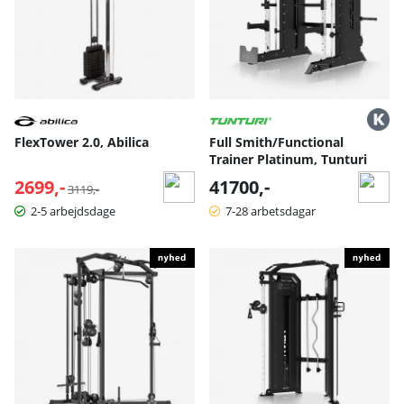
FlexTower 2.0, Abilica
Full Smith/Functional
Trainer Platinum, Tunturi
2699,-
Normalpris:
41700,-
3119,-
2-5 arbejdsdage
7-28 arbetsdagar