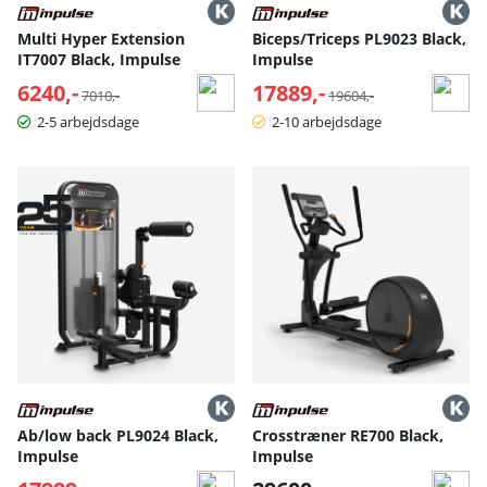
Multi Hyper Extension
Biceps/Triceps PL9023 Black,
IT7007 Black, Impulse
Impulse
6240,-
Normalpris:
17889,-
Normalpris:
7010,-
19604,-
2-5 arbejdsdage
2-10 arbejdsdage
Ab/low back PL9024 Black,
Crosstræner RE700 Black,
Impulse
Impulse
Normalpris: