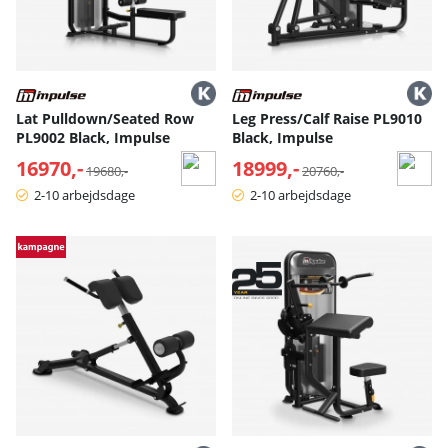
Lat Pulldown/Seated Row
Leg Press/Calf Raise PL9010
PL9002 Black, Impulse
Black, Impulse
16970,-
Normalpris:
18999,-
Normalpris:
19680,-
20760,-
2-10 arbejdsdage
2-10 arbejdsdage