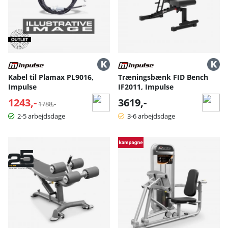
Kabel til Plamax PL9016,
Træningsbænk FID Bench
Impulse
IF2011, Impulse
1243,-
Normalpris:
3619,-
1788,-
2-5 arbejdsdage
3-6 arbejdsdage