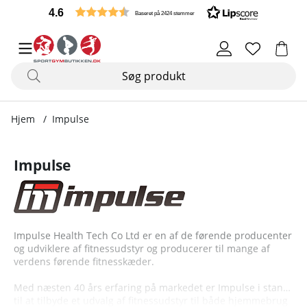
4.6
Baseret på 2424 stemmer
Hjem
Impulse
Impulse
Impulse Health Tech Co Ltd er en af de førende producenter
og udviklere af fitnessudstyr og producerer til mange af
verdens førende fitnesskæder.
Med næsten 40 års erfaring på markedet er Impulse i stand
til at tilbyde et udvalg af fitnessudstyr til både hjemmebrug