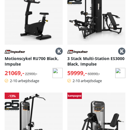
Motionscykel RU700 Black,
3 Stack Multi-Station ES3000
Impulse
Black, Impulse
21069,-
Normalpris:
59999,-
Normalpris:
22900,-
60890,-
2-10 arbejdsdage
2-10 arbejdsdage
-13%