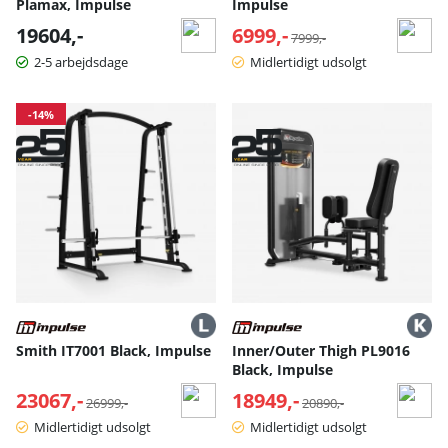
Plamax, Impulse
Impulse
19604,-
6999,-
Normalpris:
7999,-
2-5 arbejdsdage
Midlertidigt udsolgt
-14%
Smith IT7001 Black, Impulse
Inner/Outer Thigh PL9016
Black, Impulse
23067,-
Normalpris:
18949,-
Normalpris:
26999,-
20890,-
Midlertidigt udsolgt
Midlertidigt udsolgt