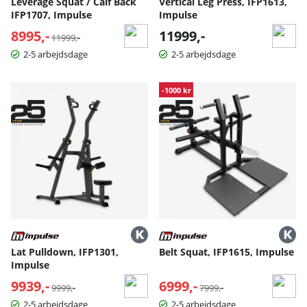
Leverage Squat / Calf Back
Vertical Leg Press, IFP1613,
IFP1707, Impulse
Impulse
8995,-
Normalpris:
11999,-
11999,-
2-5 arbejdsdage
2-5 arbejdsdage
-1000 kr
Lat Pulldown, IFP1301,
Belt Squat, IFP1615, Impulse
Impulse
9939,-
Normalpris:
6999,-
Normalpris:
9999,-
7999,-
2-5 arbejdsdage
2-5 arbejdsdage