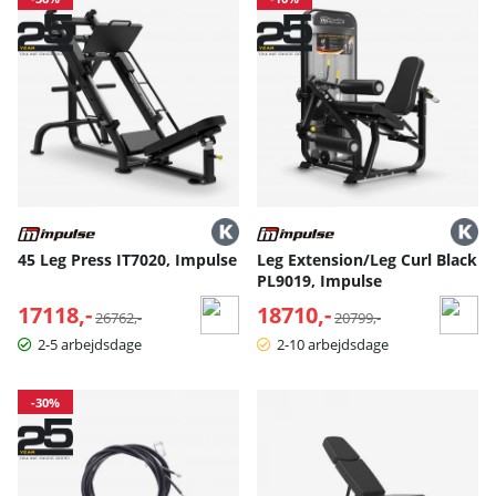
45 Leg Press IT7020, Impulse
Leg Extension/Leg Curl Black
PL9019, Impulse
17118,-
Normalpris:
18710,-
Normalpris:
26762,-
20799,-
2-5 arbejdsdage
2-10 arbejdsdage
-30%