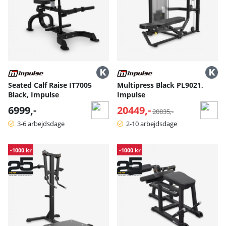
Seated Calf Raise IT7005
Multipress Black PL9021,
Black, Impulse
Impulse
6999,-
20449,-
Normalpris:
20835,-
3-6 arbejdsdage
2-10 arbejdsdage
-1000 kr
-1000 kr