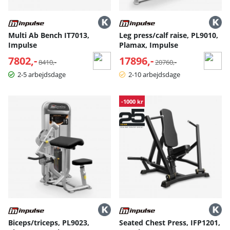
Multi Ab Bench IT7013,
Leg press/calf raise, PL9010,
Impulse
Plamax, Impulse
7802,-
Normalpris:
17896,-
Normalpris:
8410,-
20760,-
2-5 arbejdsdage
2-10 arbejdsdage
-1000 kr
Biceps/triceps, PL9023,
Seated Chest Press, IFP1201,