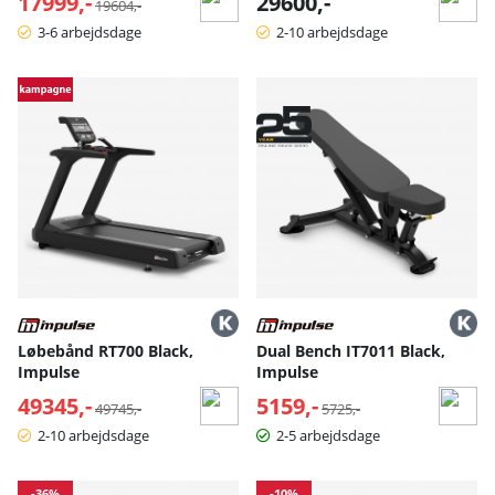
17999,-
29600,-
19604,-
3-6 arbejdsdage
2-10 arbejdsdage
Løbebånd RT700 Black,
Dual Bench IT7011 Black,
Impulse
Impulse
49345,-
Normalpris:
5159,-
Normalpris:
49745,-
5725,-
2-10 arbejdsdage
2-5 arbejdsdage
-36%
-10%