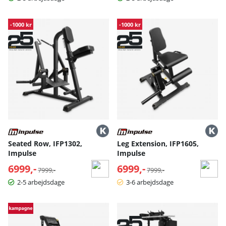
-1000 kr
-1000 kr
Seated Row, IFP1302,
Leg Extension, IFP1605,
Impulse
Impulse
6999,-
Normalpris:
6999,-
Normalpris:
7999,-
7999,-
2-5 arbejdsdage
3-6 arbejdsdage