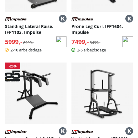
Standing Lateral Raise,
Prone Leg Curl, IFP1604,
IFP1103, Impulse
Impulse
5999,-
Normalpris:
7499,-
Normalpris:
6999,-
8499,-
2-10 arbejdsdage
2-5 arbejdsdage
-25%