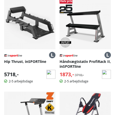
Halv pris
Hip Thrust, inSPORTline
Håndvægtstativ ProfiRack II,
inSPORTline
5718,-
1873,-
Normalpris:
3718,-
2-5 arbejdsdage
2-5 arbejdsdage