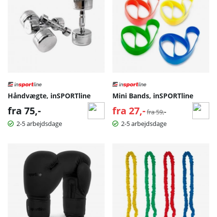
Håndvægte, inSPORTline
Mini Bands, inSPORTline
fra 75,-
fra 27,-
Normalpris:
fra 59,-
2-5 arbejdsdage
2-5 arbejdsdage