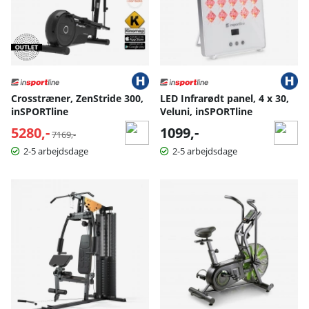
Crosstræner, ZenStride 300,
LED Infrarødt panel, 4 x 30,
inSPORTline
Veluni, inSPORTline
5280,-
Normalpris:
1099,-
7169,-
2-5 arbejdsdage
2-5 arbejdsdage