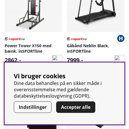
Power Tower X150 med
Gåbånd Neblin Black,
bænk, inSPORTline
inSPORTline
2862,-
7999,-
2-5 arbejdsdage
2-5 arbejdsdage
Vi bruger cookies
Dine data behandles på en sikker måde i
overensstemmelse med gældende
databeskyttelseslovgivning (GDPR).
Indstillinger
Accepter alle