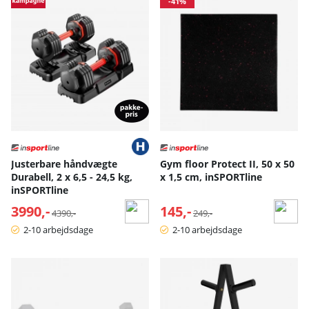
-41%
Justerbare håndvægte
Gym floor Protect II, 50 x 50
Durabell, 2 x 6,5 - 24,5 kg,
x 1,5 cm, inSPORTline
inSPORTline
3990,-
Normalpris:
145,-
Normalpris:
4390,-
249,-
2-10 arbejdsdage
2-10 arbejdsdage