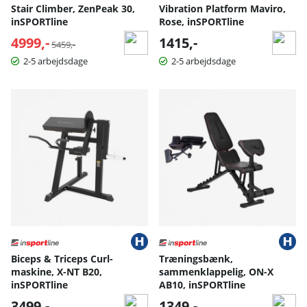
Stair Climber, ZenPeak 30,
Vibration Platform Maviro,
inSPORTline
Rose, inSPORTline
4999,-
Normalpris:
1415,-
5459,-
2-5 arbejdsdage
2-5 arbejdsdage
Biceps & Triceps Curl-
Træningsbænk,
maskine, X-NT B20,
sammenklappelig, ON-X
inSPORTline
AB10, inSPORTline
3499,-
1349,-