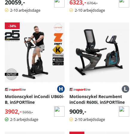
20059,-
6323,-
Normalpris:
6764,-
2-10 arbejdsdage
2-10 arbejdsdage
-34%
Motionscykel inCondi UB60i-
Motionscykel Recumbent
B, inSPORTline
inCondi R600i, inSPORTline
3902,-
Normalpris:
9009,-
5950,-
2-5 arbejdsdage
2-10 arbejdsdage