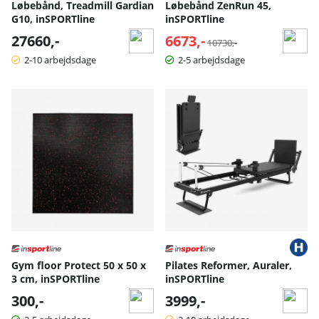
Løbebånd, Treadmill Gardian
Løbebånd ZenRun 45,
G10, inSPORTline
inSPORTline
27660,-
6673,-
Normalpris:
10730,-
2-10 arbejdsdage
2-5 arbejdsdage
Gym floor Protect 50 x 50 x
Pilates Reformer, Auraler,
3 cm, inSPORTline
inSPORTline
300,-
3999,-