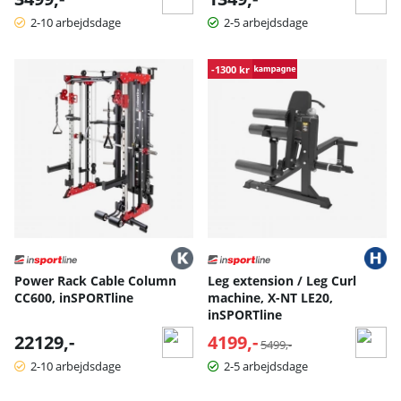
2-10 arbejdsdage
2-5 arbejdsdage
-1300 kr
Power Rack Cable Column
Leg extension / Leg Curl
CC600, inSPORTline
machine, X-NT LE20,
inSPORTline
22129,-
4199,-
Normalpris:
5499,-
2-10 arbejdsdage
2-5 arbejdsdage