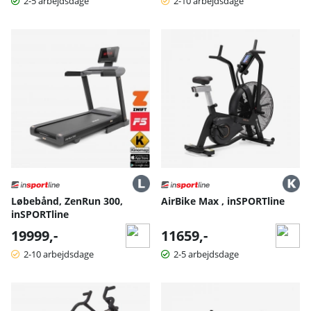
2-5 arbejdsdage
2-10 arbejdsdage
Løbebånd, ZenRun 300,
AirBike Max , inSPORTline
inSPORTline
19999,-
11659,-
2-10 arbejdsdage
2-5 arbejdsdage