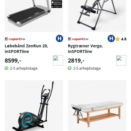
Vurderin
ud
4.8
Løbebånd ZenRun 20,
Rygtræner Verge,
inSPORTline
inSPORTline
8599,-
2819,-
2-5 arbejdsdage
2-5 arbejdsdage