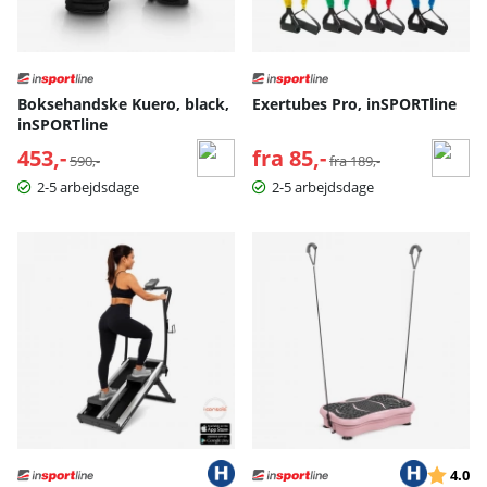
Boksehandske Kuero, black,
Exertubes Pro, inSPORTline
inSPORTline
453,-
Normalpris:
fra 85,-
Normalpris:
590,-
fra 189,-
2-5 arbejdsdage
2-5 arbejdsdage
Vurderin
ud
4.0