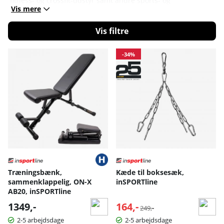
fitness- og crossfit-udstyr samt andre sports- og
Vis mere
fritidsprodukter.
Filtrér
Produkter
-34%
Træningsbænk,
Kæde til boksesæk,
sammenklappelig, ON-X
inSPORTline
AB20, inSPORTline
1349,-
164,-
Normalpris:
249,-
2-5 arbejdsdage
2-5 arbejdsdage