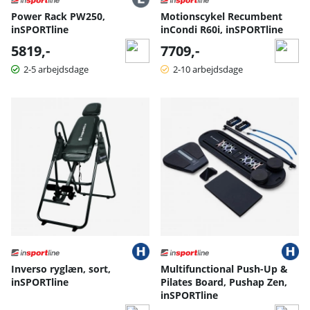
Power Rack PW250,
Motionscykel Recumbent
inSPORTline
inCondi R60i, inSPORTline
5819,-
7709,-
2-5 arbejdsdage
2-10 arbejdsdage
Inverso ryglæn, sort,
Multifunctional Push-Up &
inSPORTline
Pilates Board, Pushap Zen,
inSPORTline