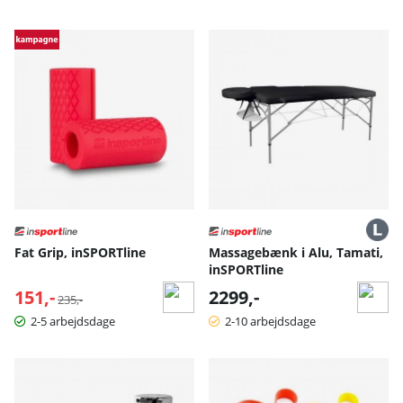
Fat Grip, inSPORTline
Massagebænk i Alu, Tamati,
inSPORTline
151,-
Normalpris:
2299,-
235,-
2-5 arbejdsdage
2-10 arbejdsdage