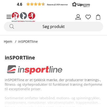
4.6
Baseret på 2424 stemmer
Hjem
inSPORTline
inSPORTline
inSPORTline er et tjekkisk mærke, der producerer trænings-,
fitness- og styrkeprodukter til funktionel træning derhjemme
til exceptionelle priser.
Sortimentet omfatter løbebånd, motions- og spinningcykler,
crosstrainere, romaskiner, vibrationsplader, trappemaskiner,