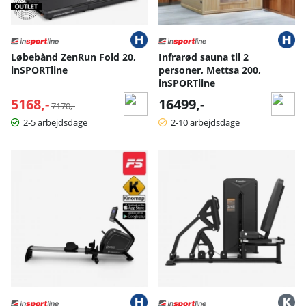
Løbebånd ZenRun Fold 20,
Infrarød sauna til 2
inSPORTline
personer, Mettsa 200,
inSPORTline
5168,-
Normalpris:
16499,-
7170,-
2-5 arbejdsdage
2-10 arbejdsdage