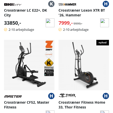
Crosstræner LC E22+, DK
Crosstræner Loxon XTR BT
City
'26, Hammer
33850,-
7999,-
Normalpris:
9999,-
2-10 arbejdsdage
2-10 arbejdsdage
Crosstræner CF52, Master
Crosstræner Fitness Home
Fitness
33, Thor Fitness