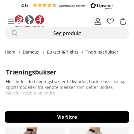
4.6
Baseret på 2424 stemmer
Hjem
Dametøj
Bukser & Tights
Træningsbukser
Træningsbukser
Her finder du træningsbukser til kvinder, både klassiske og
sportsmodeller fra kendte mærker som Better Bodies,
Gavelo, Nebbia og andre.
Filtrér
Produkter