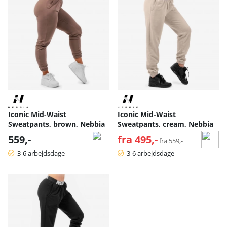
Iconic Mid-Waist
Iconic Mid-Waist
Sweatpants, brown, Nebbia
Sweatpants, cream, Nebbia
559,-
fra 495,-
Normalpris:
fra 559,-
3-6 arbejdsdage
3-6 arbejdsdage