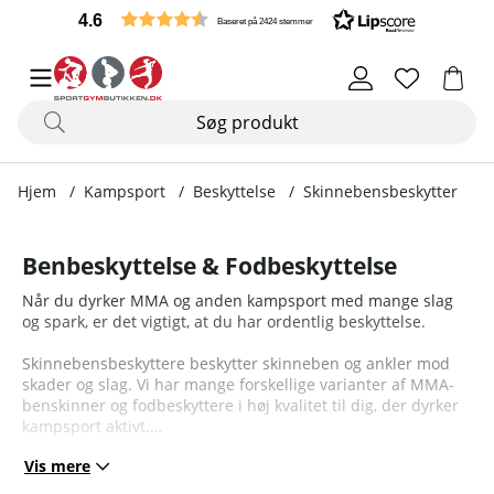
4.6
Baseret på 2424 stemmer
Hjem
Kampsport
Beskyttelse
Skinnebensbeskytter
Benbeskyttelse & Fodbeskyttelse
Når du dyrker MMA og anden kampsport med mange slag
og spark, er det vigtigt, at du har ordentlig beskyttelse.
Skinnebensbeskyttere beskytter skinneben og ankler mod
skader og slag. Vi har mange forskellige varianter af MMA-
benskinner og fodbeskyttere i høj kvalitet til dig, der dyrker
kampsport aktivt.
Vis mere
Her finder du fod- og benbeskyttere i høj kvalitet fra mærker
som Budo-Nord, Fighter og JTC Combat, der beskytter dig og