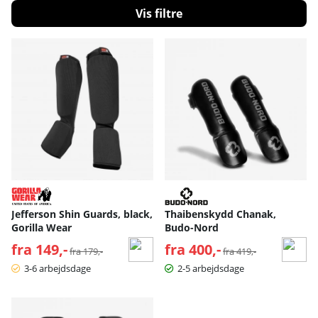
dine modstandere mod unødvendige skader og ulykker.
Filtrér
Produkter
Jefferson Shin Guards, black,
Thaibenskydd Chanak,
Gorilla Wear
Budo-Nord
fra 149,-
Normalpris:
fra 400,-
Normalpris:
fra 179,-
fra 419,-
3-6 arbejdsdage
2-5 arbejdsdage