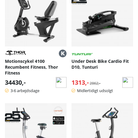
Motionscykel 4100
Under Desk Bike Cardio Fit
Recumbent Fitness, Thor
D10, Tunturi
Fitness
34430,-
1313,-
Normalpris:
2862,-
3-6 arbejdsdage
Midlertidigt udsolgt