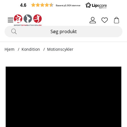
4.6
Baseret på 2424 stemmer
Hjem
Kondition
Motionscykler