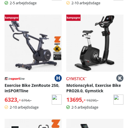
2-5 arbejdsdage
2-10 arbejdsdage
Exercise Bike ZenRoute 250,
Motionscykel, Exercise Bike
inSPORTline
PRO20.0, Gymstick
6323,-
Normalpris:
13695,-
Normalpris:
6764,-
19290,-
2-10 arbejdsdage
2-5 arbejdsdage