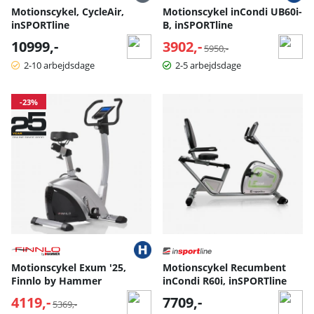
vokser konstant for at imødekomme behovene hos både
Motionscykel, CycleAir,
Motionscykel inCondi UB60i-
privatpersoner, virksomheder, foreninger og fitnesscentre.
inSPORTline
B, inSPORTline
10999,-
3902,-
Normalpris:
Har du spørgsmål om motionscykler eller andet
5950,-
træningsudstyr? Tøv ikke med at kontakte vores kyndige
2-10 arbejdsdage
2-5 arbejdsdage
team. Vi er her for at give dig den bedst mulige hjælp og
vejledning.
På Sportgymbutiken er din træningsoplevelse vores
-23%
topprioritet.
Motionscykel Exum '25,
Motionscykel Recumbent
Finnlo by Hammer
inCondi R60i, inSPORTline
4119,-
Normalpris:
7709,-
5369,-