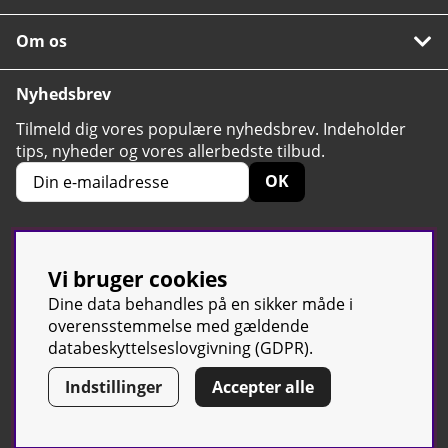
Om os
Nyhedsbrev
Tilmeld dig vores populære nyhedsbrev. Indeholder
tips, nyheder og vores allerbedste tilbud.
OK
Vi bruger cookies
4.6
Baseret på 2424 stemmer
Dine data behandles på en sikker måde i
overensstemmelse med gældende
databeskyttelseslovgivning (GDPR).
© Sport & Gym Butiken JTC AB |
Kontakt os
| All rights reserved |
Indstillinger
Accepter alle
Org.nr:
(svensk tilsvarende CVR-nummer)
556668-7058 | Tel: +46 500-
42 87 00