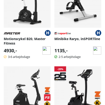
Motionscykel B20, Master
Minibike Raryo, inSPORTline
Fitness
4930,-
1135,-
3-6 arbejdsdage
2-5 arbejdsdage
-20%