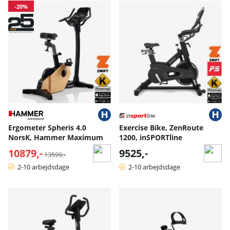
-20%
Ergometer Spheris 4.0
Exercise Bike, ZenRoute
NorsK, Hammer Maximum
1200, inSPORTline
10879,-
Normalpris:
9525,-
13599,-
2-10 arbejdsdage
2-10 arbejdsdage