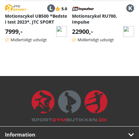
Vurdering:
ud af 5 stjerner
5.0
Motionscykel UB500 *Bedste
Motionscykel RU700,
i test 2023*, JTC SPORT
Impulse
7999,-
22900,-
Midlertidigt udsolgt
Midlertidigt udsolgt
Information