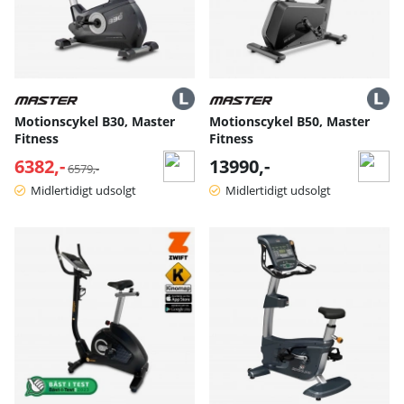
Motionscykel B30, Master
Motionscykel B50, Master
Fitness
Fitness
6382,-
Normalpris:
13990,-
6579,-
Midlertidigt udsolgt
Midlertidigt udsolgt