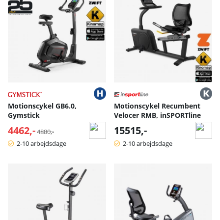
Motionscykel GB6.0,
Motionscykel Recumbent
Gymstick
Velocer RMB, inSPORTline
4462,-
Normalpris:
15515,-
4880,-
2-10 arbejdsdage
2-10 arbejdsdage