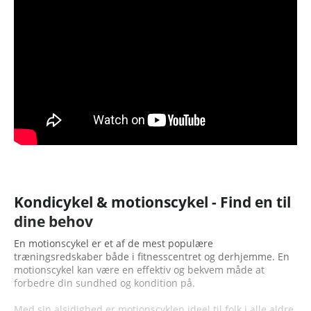
Kondicykel & motionscykel - Find en til
dine behov
En motionscykel er et af de mest populære
træningsredskaber både i fitnesscentret og derhjemme. En
motionscykel kan være en effektiv og bekvem måde at
forbedre din sundhed og kondition på.
Med sin alsidighed er motionscyklen ideel til folk i alle aldre