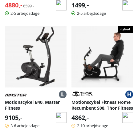
4880,-
Normalpris:
1499,-
6599,-
2-5 arbejdsdage
2-5 arbejdsdage
Motionscykel B40, Master
Motionscykel Fitness Home
Fitness
Recumbent S08, Thor Fitness
9105,-
4862,-
3-6 arbejdsdage
2-10 arbejdsdage