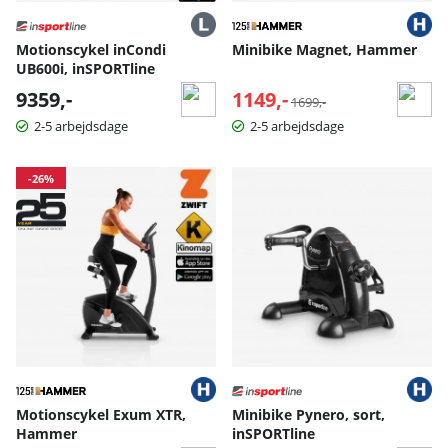
Motionscykel inCondi
Minibike Magnet, Hammer
UB600i, inSPORTline
9359,-
1149,-
Normalpris:
1699,-
2-5 arbejdsdage
2-5 arbejdsdage
-26%
Motionscykel Exum XTR,
Minibike Pynero, sort,
Hammer
inSPORTline