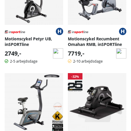
Motionscykel Petyr UB,
Motionscykel Recumbent
inSPORTline
Omahan RMB, inSPORTline
2749,-
7719,-
2-5 arbejdsdage
2-10 arbejdsdage
-32%