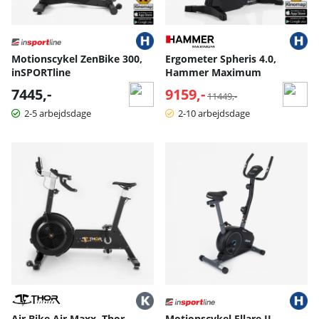
Motionscykel ZenBike 300,
Ergometer Spheris 4.0,
inSPORTline
Hammer Maximum
7445,-
9159,-
Normalpris:
11449,-
2-5 arbejdsdage
2-10 arbejdsdage
Air Bike Air Maxx, Thor
Motionscykel Ellare II,