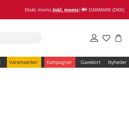
Ekskl. moms
Inkl. moms
DANMARK (DKK)
d
Varemaerker
Kampagner
Gavekort
Nyheder