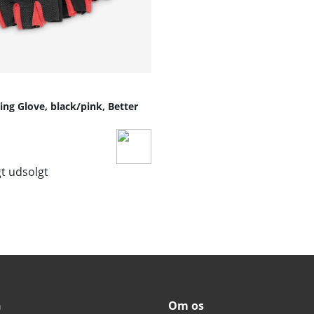
ng Glove, black/pink, Better
gt udsolgt
n
Om os