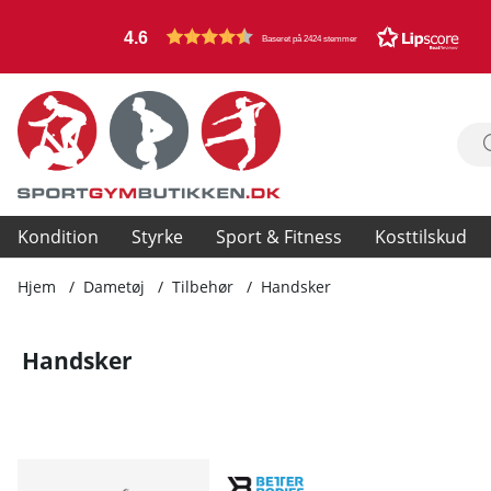
4.6
Baseret på 2424 stemmer
Kondition
Styrke
Sport & Fitness
Kosttilskud
Hjem
Dametøj
Tilbehør
Handsker
Handsker