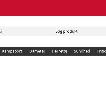
Kampsport
Dametøj
Herretøj
Sundhed
Friti