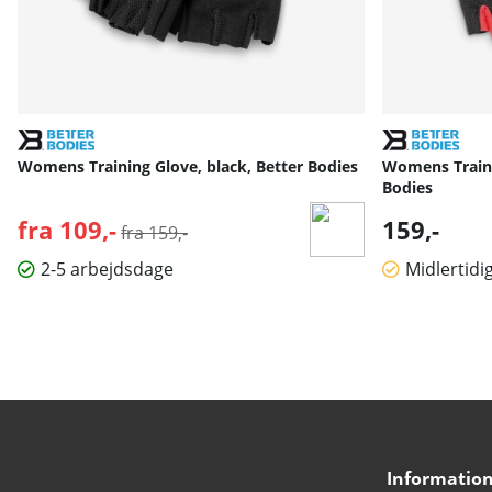
Womens Training Glove, black, Better Bodies
Womens Traini
Bodies
fra 109,-
Normalpris:
159,-
fra 159,-
2-5 arbejdsdage
Midlertidi
Informatio