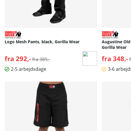
Logo Mesh Pants, black, Gorilla Wear
Augustine Old 
Gorilla Wear
fra 292,-
Normalpris:
fra 348,-
fra 389,-
2-5 arbejdsdage
3-6 arbej