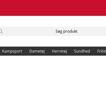
Kampsport
Dametøj
Herretøj
Sundhed
Friti