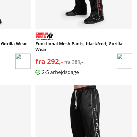
 Gorilla Wear
Functional Mesh Pants, black/red, Gorilla
Wear
fra 292,-
Normalpris:
fra 389,-
2-5 arbejdsdage