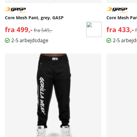
Core Mesh Pant, grey, GASP
Core Mesh Pan
fra 499,-
Normalpris:
fra 433,-
fra 549,-
2-5 arbejdsdage
2-5 arbej