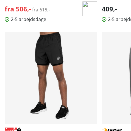
fra 506,-
Normalpris:
409,-
fra 619,-
2-5 arbejdsdage
2-5 arbej