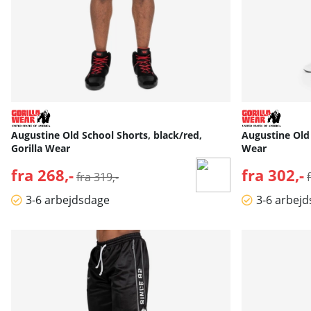
Augustine Old School Shorts, black/red,
Augustine Old 
Gorilla Wear
Wear
fra 268,-
Normalpris:
fra 302,-
fra 319,-
3-6 arbejdsdage
3-6 arbej