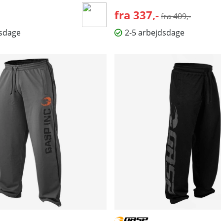
fra 337,-
Normalpris:
fra 409,-
dsdage
2-5 arbejdsdage