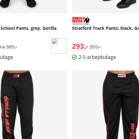
School Pants, grey, Gorilla
Stratford Track Pants, black, G
Normalpris:
293,-
Normalpris:
fra 389,-
359,-
dsdage
2-5 arbejdsdage