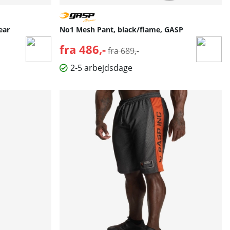
ear
No1 Mesh Pant, black/flame, GASP
fra 486,-
Normalpris:
fra 689,-
2-5 arbejdsdage