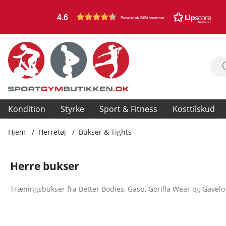
4.6
Baseret på 2424 stemmer
Kondition
Styrke
Sport & Fitness
Kosttilskud
Hjem
Herretøj
Bukser & Tights
Herre bukser
Træningsbukser fra Better Bodies, Gasp, Gorilla Wear og Gavelo