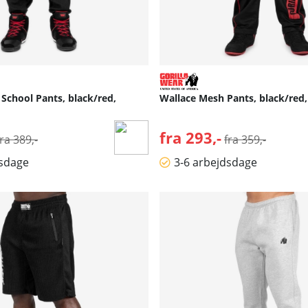
School Pants, black/red,
Wallace Mesh Pants, black/red,
Normalpris:
fra 293,-
Normalpris:
fra 389,-
fra 359,-
dsdage
3-6 arbejdsdage