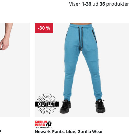
Viser
1-36
ud
36
produkter
-30 %
P
Newark Pants, blue, Gorilla Wear