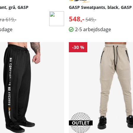
ant, grå, GASP
GASP Sweatpants, black, GASP
Normalpris:
548,-
Normalpris:
fra 619,-
549,-
dsdage
2-5 arbejdsdage
-30 %