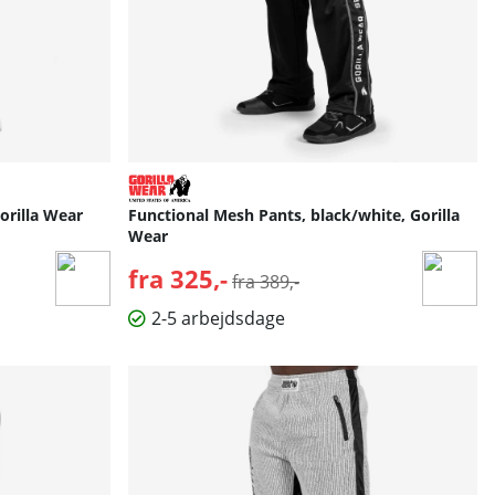
orilla Wear
Functional Mesh Pants, black/white, Gorilla
Wear
fra 325,-
Normalpris:
fra 389,-
2-5 arbejdsdage