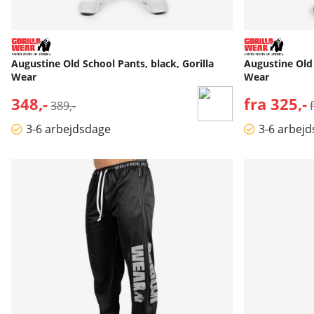
Augustine Old School Pants, black, Gorilla
Augustine Old 
Wear
Wear
348,-
Normalpris:
fra 325,-
389,-
3-6 arbejdsdage
3-6 arbej