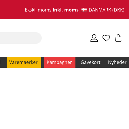
Ekskl. moms
Inkl. moms
DANMARK (DKK)
d
Varemaerker
Kampagner
Gavekort
Nyheder