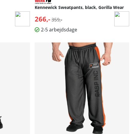
Kennewick Sweatpants, black, Gorilla Wear
266,-
Normalpris:
359,-
2-5 arbejdsdage