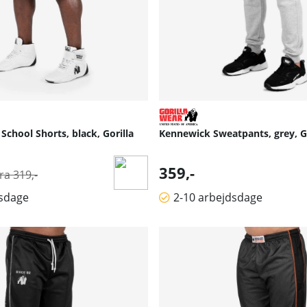
School Shorts, black, Gorilla
Kennewick Sweatpants, grey, G
Normalpris:
359,-
fra 319,-
dsdage
2-10 arbejdsdage