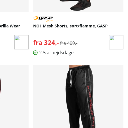
orilla Wear
NO1 Mesh Shorts, sort/flamme, GASP
fra 324,-
Normalpris:
fra 409,-
2-5 arbejdsdage