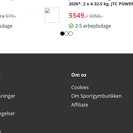
2026*, 2 x 4-32.5 kg, JTC POWE
Normalpris:
5549,-
Normalpris:
fra 519,-
6950,-
dsdage
2-5 arbejdsdage
n
Om os
Cookies
sninger
Om Sportgymbutikken
Affiliate
ngelser
n