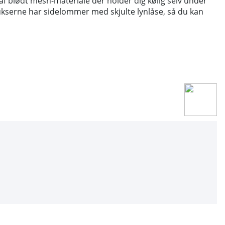
f blødt mesh-materiale der holder dig kølig selv under
kserne har sidelommer med skjulte lynlåse, så du kan