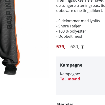
Træningsbukserne er lavet a
de tungere træningspas. Bu
opbevare dine ting sikkert.
- Sidelommer med lynlås
- Snøre i taljen
- 100 % polyester
- Dobbelt mesh
579
,-
689
,-
Kampagne
Kampagne:
Tøj, mænd
Størrelse: