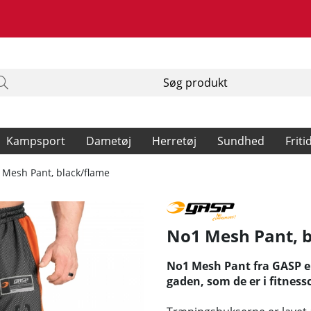
Kampsport
Dametøj
Herretøj
Sundhed
Friti
 Mesh Pant, black/flame
No1 Mesh Pant, b
No1 Mesh Pant fra GASP er 
gaden, som de er i fitness