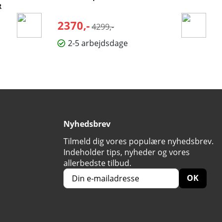
R
2370,-
Normalpris:
4299,-
2-5 arbejdsdage
Nyhedsbrev
Tilmeld dig vores populære nyhedsbrev.
Indeholder tips, nyheder og vores
allerbedste tilbud.
OK