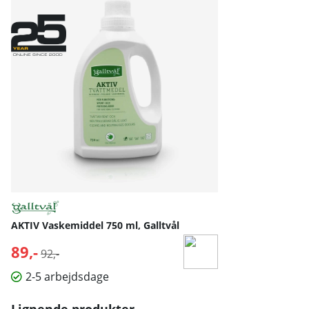
AKTIV Vaskemiddel 750 ml, Galltvål
89,-
Normalpris:
92,-
2-5 arbejdsdage
Lignende produkter