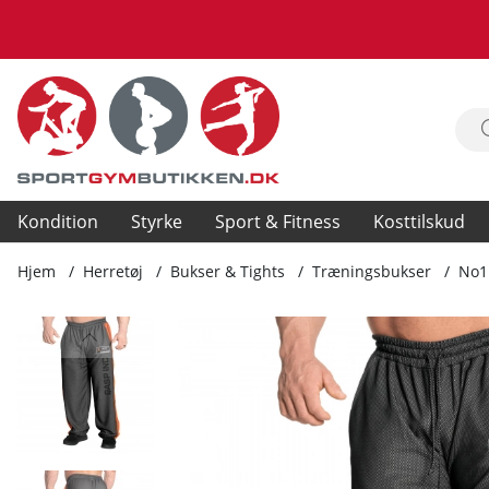
Kondition
Styrke
Sport & Fitness
Kosttilskud
Hjem
Herretøj
Bukser & Tights
Træningsbukser
No1
Produktbilleder No1 Mesh Pant, black/flame