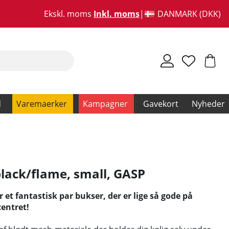
Ekskl. moms
Inkl. moms
DANMARK (DKK)
d
Varemaerker
Kampagner
Gavekort
Nyheder
lack/flame, small
,
GASP
et fantastisk par bukser, der er lige så gode på
centret!