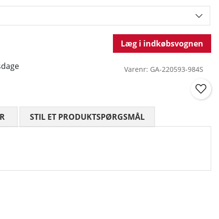
Læg i indkøbsvognen
sdage
Varenr:
GA-220593-984S
R
GENNEMSNITLIG VURDERING 0 UD AF 5 ANTAL VURDE
STIL ET PRODUKTSPØRGSMÅL