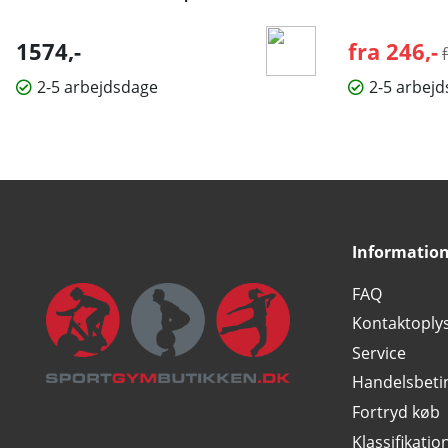
1574,-
fra 246,-
2-5 arbejdsdage
2-5 arbej
Informatio
FAQ
Kontaktoply
Service
Handelsbeti
Fortryd køb
Klassifikatio