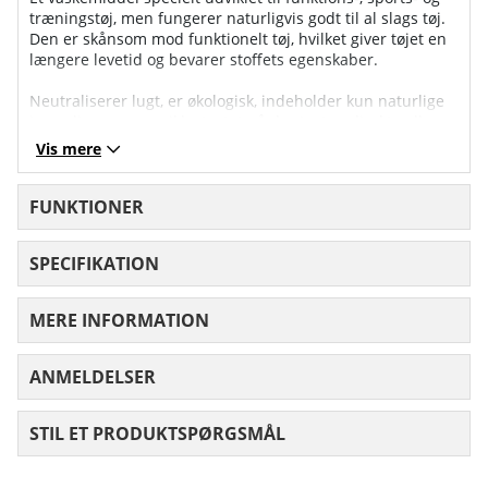
træningstøj, men fungerer naturligvis godt til al slags tøj.
Den er skånsom mod funktionelt tøj, hvilket giver tøjet en
længere levetid og bevarer stoffets egenskaber.
Neutraliserer lugt, er økologisk, indeholder kun naturlige
ingredienser og er ikke testet på dyr (enten direkte eller
indirekte).
Vis mere
Indeholder ingen enzymer, ingen kemiske farvestoffer
eller konserveringsmidler og har RSPO-certifikat.
FUNKTIONER
SPECIFIKATION
MERE INFORMATION
ANMELDELSER
GENNEMSNITLIG VURDERING 0 UD AF
STIL ET PRODUKTSPØRGSMÅL