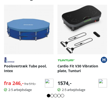
Poolovertræk Tube pool,
Cardio Fit V30 Vibration
Intex
plate, Tunturi
fra 246,-
Normalpris:
1574,-
fra 519,-
2-5 arbejdsdage
2-5 arbejdsdage