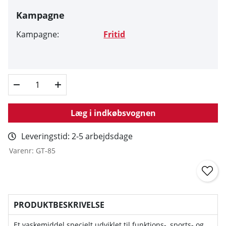
Kampagne
Kampagne:
Fritid
Læg i indkøbsvognen
Leveringstid:
2-5 arbejdsdage
Varenr:
GT-85
PRODUKTBESKRIVELSE
Et vaskemiddel specielt udviklet til funktions-, sports- og