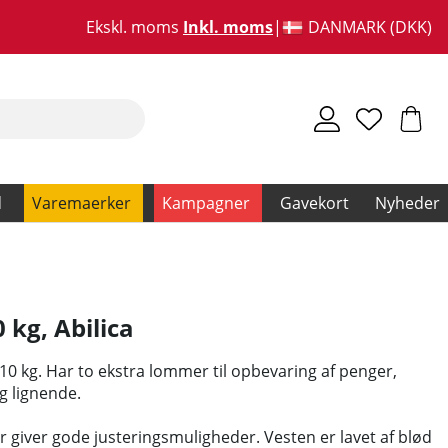
Ekskl. moms
Inkl. moms
DANMARK (DKK)
d
Varemaerker
Kampagner
Gavekort
Nyheder
0 kg
,
Abilica
-10 kg. Har to ekstra lommer til opbevaring af penger,
g lignende.
r giver gode justeringsmuligheder. Vesten er lavet af blød