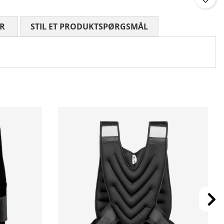
R
GENNEMSNITLIG VURDERING 0 UD AF 5 ANTAL VURDE
STIL ET PRODUKTSPØRGSMÅL