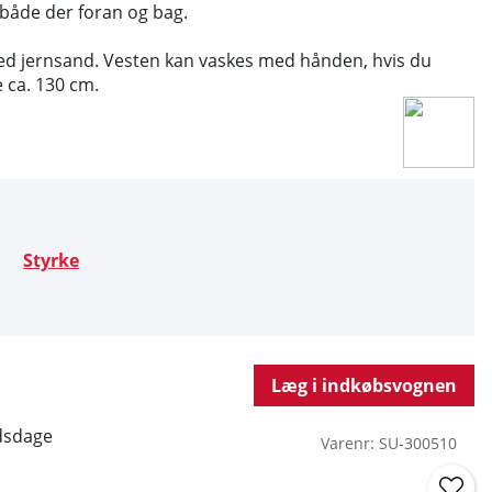
 både der foran og bag.
med jernsand. Vesten kan vaskes med hånden, hvis du
e ca. 130 cm.
Styrke
Læg i indkøbsvognen
dsdage
Varenr:
SU-300510