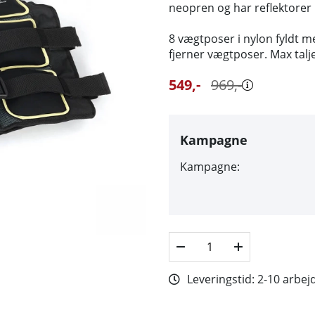
neopren og har reflektorer
8 vægtposer i nylon fyldt 
fjerner vægtposer. Max talj
549
,-
969
,-
Kampagne
Kampagne:
Leveringstid:
2-10 arbej