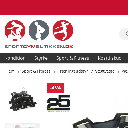
Kondition
Styrke
Sport & Fitness
Kosttilskud
Hjem
Sport & Fitness
Træningsudstyr
Vægtveste
Væg
Produktbilleder Vægtvest Flexi, 10 kg
-43%