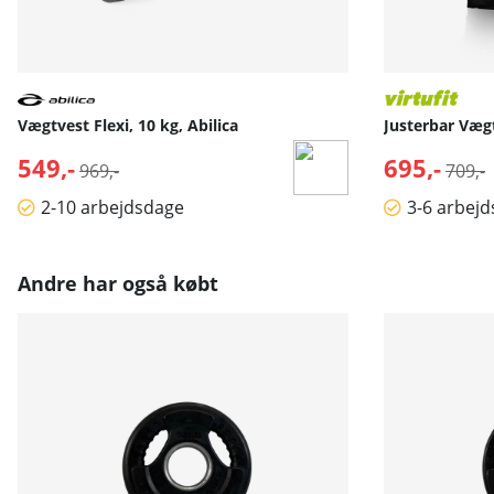
Vægtvest Flexi, 10 kg, Abilica
Justerbar Vægt
549,-
Normalpris:
695,-
Norma
969,-
709,-
2-10 arbejdsdage
3-6 arbej
Andre har også købt