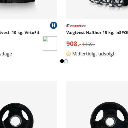
vest, 10 kg, VirtuFit
Vægtvest Hafthor 15 kg, inSPO
lpris:
908,-
Normalpris:
1459,-
dsdage
Midlertidigt udsolgt