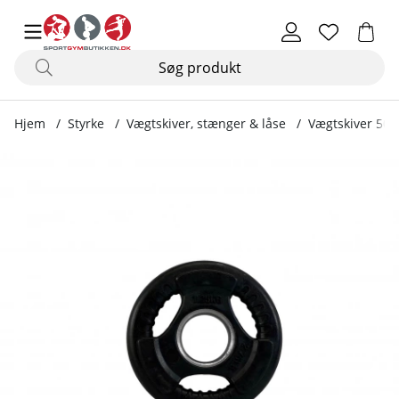
Hjem
Styrke
Vægtskiver, stænger & låse
Vægtskiver 50
Produktbilleder Olympisk Vægtskive Tri-Grip, 1.25 kg