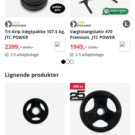
Tri-Grip Vægtpakke 107.5 kg,
Vægtstangstativ 470
JTC POWER
Premium, JTC POWER
2399,-
Normalpris:
1945,-
Normalpris:
4499,-
3599,-
2-5 arbejdsdage
2-5 arbejdsdage
Lignende produkter
-300 kr