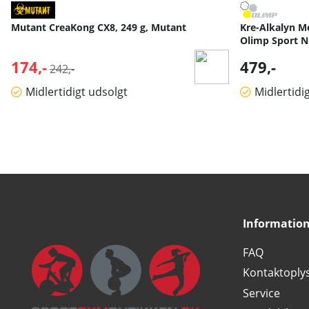
Mutant CreaKong CX8, 249 g, Mutant
Kre-Alkalyn Me
Olimp Sport N
174,-
Normalpris:
479,-
242,-
Midlertidigt udsolgt
Midlertidi
Informatio
FAQ
Kontaktoply
Service