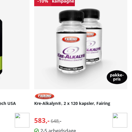
-10%
Tech USA
Kre-Alkalyn®, 2 x 120 kapsler, Fairing
583,-
Normalpris:
648,-
2-5 arbejdsdage