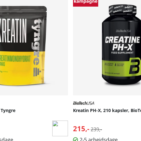
, Tyngre
Kreatin PH-X, 210 kapsler, Bio
215,-
Normalpris:
239,-
dsdage
2-5 arbejdsdage