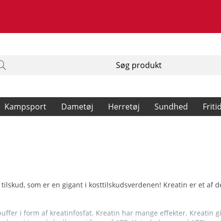
Kampsport
Dametøj
Herretøj
Sundhed
Friti
gt tilskud, som er en gigant i kosttilskudsverdenen! Kreatin er et 
ffer i form af kreatinfosfat. Kreatin har mange effekter. Kreatin 