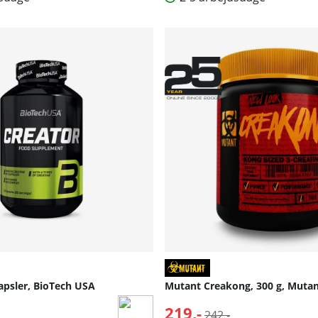
apsler, BioTech USA
Mutant Creakong, 300 g, Muta
lpris:
219,-
Normalpris:
242,-