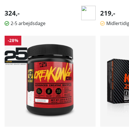
324,-
219,-
2-5 arbejdsdage
Midlertidi
-28%