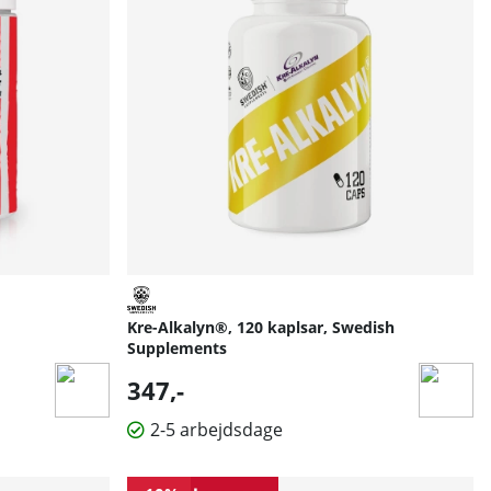
agligt. Det giver dig mulighed for at fylde dine muskler med
 nogle gange at holde en pause på fire uger.
n tages på træningsdage).
Kre-Alkalyn®, 120 kaplsar, Swedish
Supplements
347,-
2-5 arbejdsdage