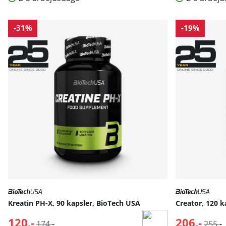
-31%
-19%
Kreatin PH-X, 90 kapsler, BioTech USA
Creator, 120 k
120,-
Normalpris:
206,-
Norma
174,-
255,-