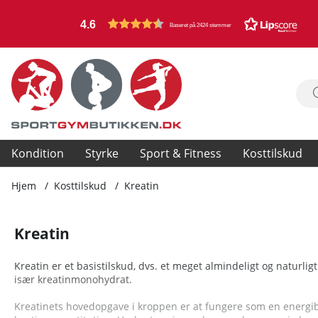
4.6
Baseret på 2424 stemmer
Kondition
Styrke
Sport & Fitness
Kosttilskud
Hjem
Kosttilskud
Kreatin
Kreatin
Kreatin er et basistilskud, dvs. et meget almindeligt og naturli
især kreatinmonohydrat.
Kreatinets hovedopgave i kroppen er at fungere som en energibu