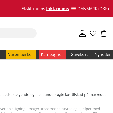
Ekskl. moms
Inkl. moms
DANMARK (DKK)
d
Varemaerker
Kampagner
Gavekort
Nyheder
af de bedst sælgende og mest undersøgte kosttilskud på markedet,
giver en stigning i mager kropsmasse, styrke og hjælper med