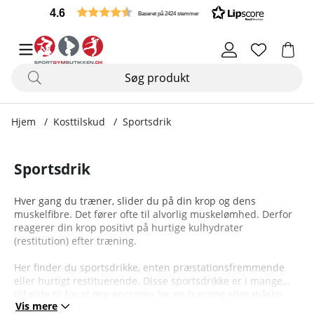
4.6
Baseret på 2424 stemmer
Hjem
Kosttilskud
Sportsdrik
Sportsdrik
Hver gang du træner, slider du på din krop og dens
muskelfibre. Det fører ofte til alvorlig muskelømhed. Derfor
reagerer din krop positivt på hurtige kulhydrater
(restitution) efter træning.
Her finder du sportsdrikke, enten præstationsfremmende
eller hurtigt restituerende. Disse sportsdrikke er i mange
tilfælde til for at øge energien før en træning eller måske
Vis mere
også hurtige kulhydrater til umiddelbart efter en træning for