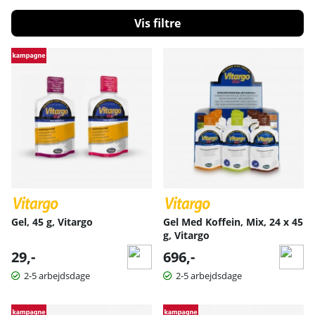
at give hurtig restitution.
Filtrér
Produkter
Gel, 45 g, Vitargo
Gel Med Koffein, Mix, 24 x 45
g, Vitargo
29,-
696,-
2-5 arbejdsdage
2-5 arbejdsdage