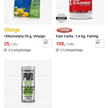
+Electrolyte,70 g, Vitargo
Fast Carbs, 1,4 kg, Fairing
25,-
Normalpris:
108,-
Normalpris:
31,-
139,-
2-5 arbejdsdage
2-5 arbejdsdage