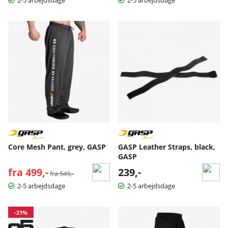
Core Mesh Pant, grey, GASP
GASP Leather Straps, black,
GASP
fra 499,-
Normalpris:
239,-
fra 549,-
2-5 arbejdsdage
2-5 arbejdsdage
-21%