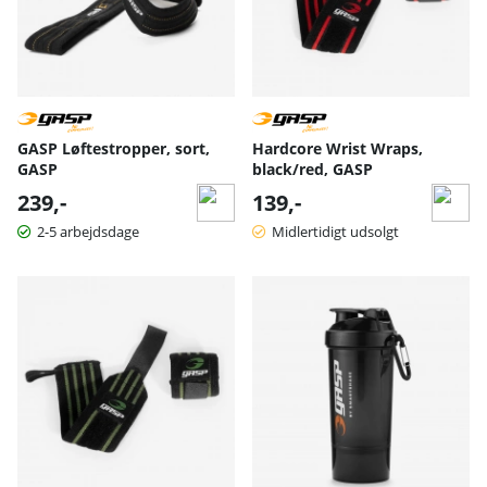
GASP Løftestropper, sort,
Hardcore Wrist Wraps,
GASP
black/red, GASP
239,-
139,-
2-5 arbejdsdage
Midlertidigt udsolgt