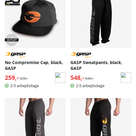
No Compromise Cap, black,
GASP Sweatpants, black,
GASP
GASP
259,-
Normalpris:
548,-
Normalpris:
329,-
549,-
2-5 arbejdsdage
2-5 arbejdsdage