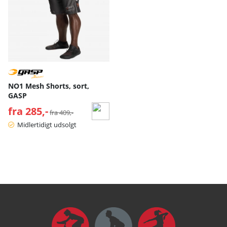
NO1 Mesh Shorts, sort,
GASP
fra 285,-
Normalpris:
fra 409,-
Midlertidigt udsolgt