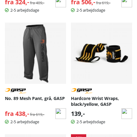
fra 324,-
Normalpris:
fra 506,-
Normalpris:
fra 409,-
fra 619,-
2-5 arbejdsdage
2-5 arbejdsdage
No. 89 Mesh Pant, grå, GASP
Hardcore Wrist Wraps,
black/yellow, GASP
fra 438,-
Normalpris:
139,-
fra 619,-
2-5 arbejdsdage
2-5 arbejdsdage