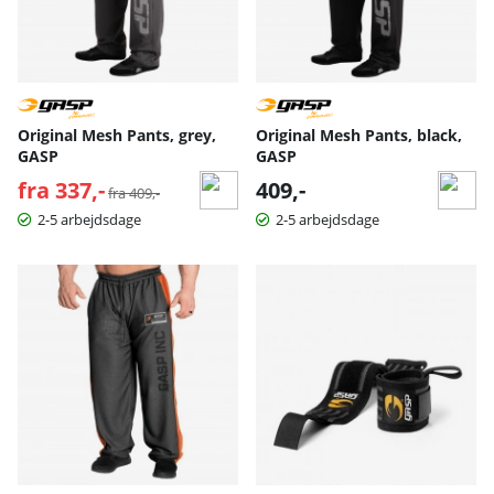
Original Mesh Pants, grey,
Original Mesh Pants, black,
GASP
GASP
fra 337,-
Normalpris:
409,-
fra 409,-
2-5 arbejdsdage
2-5 arbejdsdage