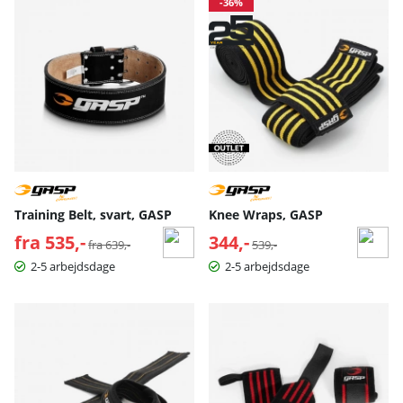
-36%
Training Belt, svart, GASP
Knee Wraps, GASP
fra 535,-
Normalpris:
344,-
Normalpris:
fra 639,-
539,-
2-5 arbejdsdage
2-5 arbejdsdage