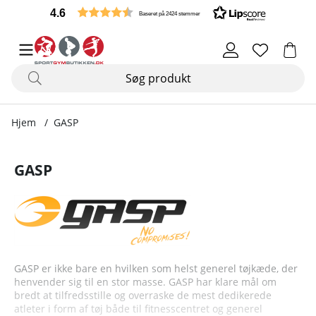
4.6
Baseret på 2424 stemmer
Hjem
GASP
GASP
GASP er ikke bare en hvilken som helst generel tøjkæde, der
henvender sig til en stor masse. GASP har klare mål om
bredt at tilfredsstille og overraske de mest dedikerede
atleter i form af tøj både til fitnesscentret og generel