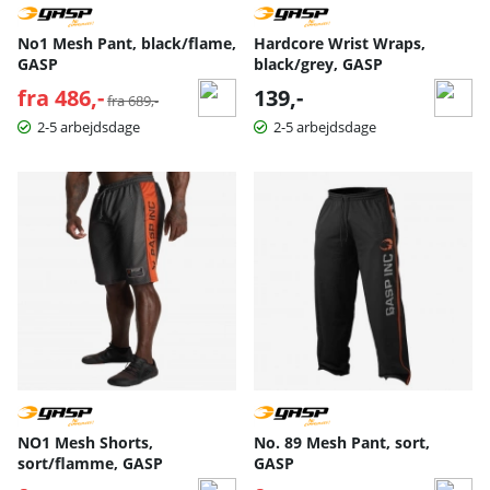
No1 Mesh Pant, black/flame,
Hardcore Wrist Wraps,
GASP
black/grey, GASP
fra 486,-
Normalpris:
139,-
fra 689,-
2-5 arbejdsdage
2-5 arbejdsdage
NO1 Mesh Shorts,
No. 89 Mesh Pant, sort,
sort/flamme, GASP
GASP