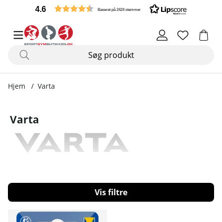
4.6
Baseret på 2424 stemmer
Hjem
Varta
Varta
Filtrér
Produkter