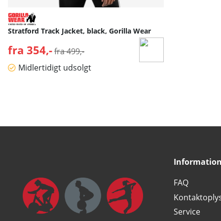
Stratford Track Jacket, black, Gorilla Wear
fra 354,-
Normalpris:
fra 499,-
Midlertidigt udsolgt
Informatio
FAQ
Kontaktoply
Service