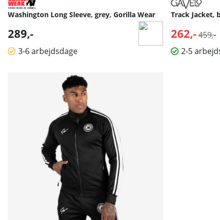
Washington Long Sleeve, grey, Gorilla Wear
Track Jacket, 
289,-
262,-
Norma
459,-
3-6 arbejdsdage
2-5 arbej