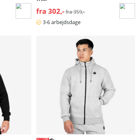
fra 302,-
Normalpris:
fra 359,-
3-6 arbejdsdage