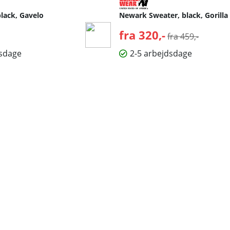
black, Gavelo
Newark Sweater, black, Gorilla
lpris:
fra 320,-
Normalpris:
fra 459,-
dsdage
2-5 arbejdsdage