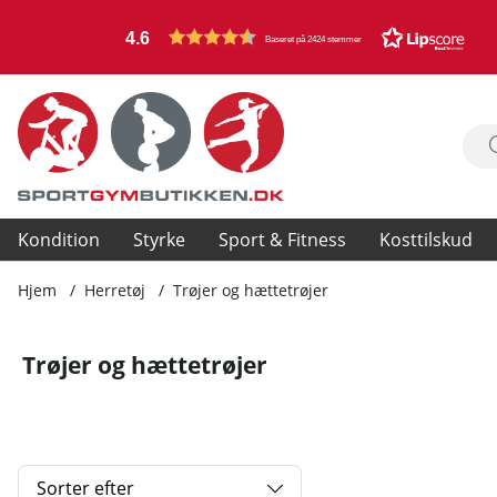
4.6
Baseret på 2424 stemmer
Kondition
Styrke
Sport & Fitness
Kosttilskud
Hjem
Herretøj
Trøjer og hættetrøjer
Trøjer og hættetrøjer
Sorter efter