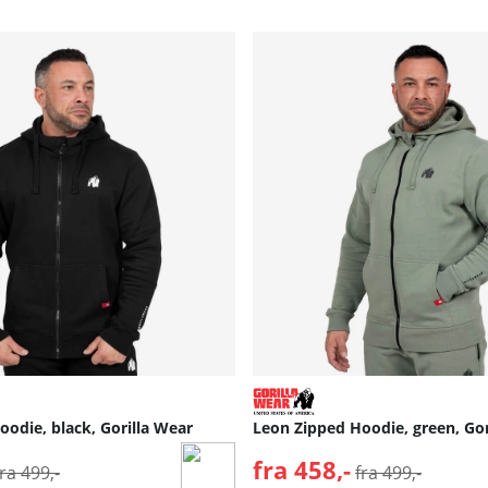
odie, black, Gorilla Wear
Leon Zipped Hoodie, green, Gor
Normalpris:
fra 458,-
Normalpris:
fra 499,-
fra 499,-