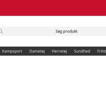
Kampsport
Dametøj
Herretøj
Sundhed
Friti