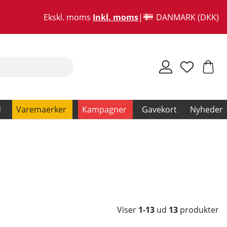
Ekskl. moms
Inkl. moms
DANMARK (DKK)
d
Varemaerker
Kampagner
Gavekort
Nyheder
Viser
1-13
ud
13
produkter