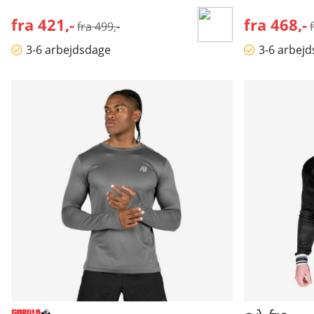
fra 421,-
Normalpris:
fra 468,-
fra 499,-
3-6 arbejdsdage
3-6 arbej