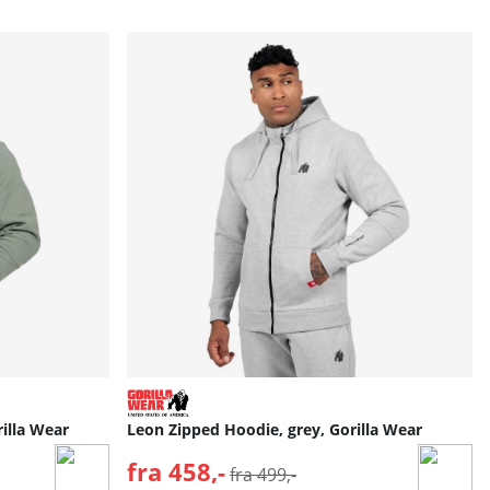
illa Wear
Leon Zipped Hoodie, grey, Gorilla Wear
fra 458,-
Normalpris:
fra 499,-