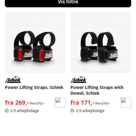
Filtrér
Produkter
Power Lifting Straps, Schiek
Power Lifting Straps with
Dowel, Schiek
fra 269,-
Normalpris:
fra 171,-
Normalpris:
fra 272,-
fra 272,-
2-5 arbejdsdage
2-5 arbejdsdage