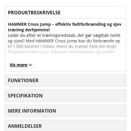
PRODUKTBESKRIVELSE
HAMMER Cross Jump – effektiv fedtforbrænding og sjov
træning derhjemme!
Leder du efter et træningsredskab, der gør vægttab nemt
og sjovt? ​​Med HAMMER Cross Jump kan du forbrænde op
til 1.000 kalorier i timen, mens du træner hele din krop!
Trampolintræning er skånsom mod leddene og styrker
dine ben, balder, core og arme. Ved at bruge små
håndvægte eller lave bevægelser med dine arme kan du
Vis mere
også aktivere din overkrop endnu mere.
- Højt kalorieforbrug – op til 1.000 kcal/time
FUNKTIONER
- Styrker hele kroppen – ben, balder, core og overkrop
- Ledervenlig træning – reduceret belastning
SPECIFIKATION
sammenlignet med løb
- Innovative hoppepunkter – optimeret træningseffekt
- ElastoPro premium elastikker – holdbarhed i topklasse
MERE INFORMATION
HAMMER Cross Jump er udstyret med ElastoPro premium
gummibånd, der giver en perfekt balance mellem
ANMELDELSER
GENNEMSNITLIG VURDERING 0 UD AF
stabilitet og elasticitet. Hoppemåtten og gummibåndene