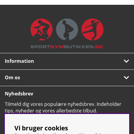
motiverende klasser. Træn med vores eksperttrænere og nå
dine individuelle fitnessmål i 10 til 50 minutters træning.
Uanset om det er smartphone, tablet eller bærbar computer,
der kræves intet yderligere abonnement.
Link til produktdatablad »
Information
Om os
Nyhedsbrev
Tilmeld dig vores populære nyhedsbrev. Indeholder
tips, nyheder og vores allerbedste tilbud.
OK
Vi bruger cookies