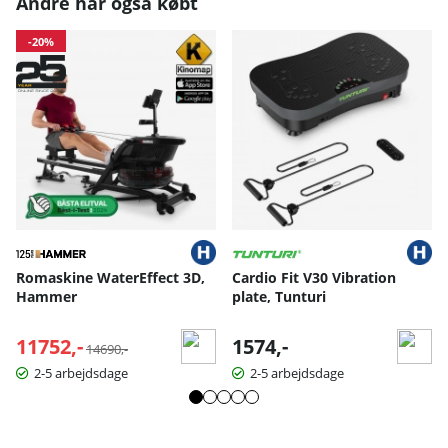
Andre har også købt
-20%
Romaskine WaterEffect 3D,
Cardio Fit V30 Vibration
Hammer
plate, Tunturi
11752,-
Normalpris:
1574,-
14690,-
2-5 arbejdsdage
2-5 arbejdsdage
Link til Hammer Workouts Online »
Med
HAMMER Workouts
tilbyder vi dig konstant nye og