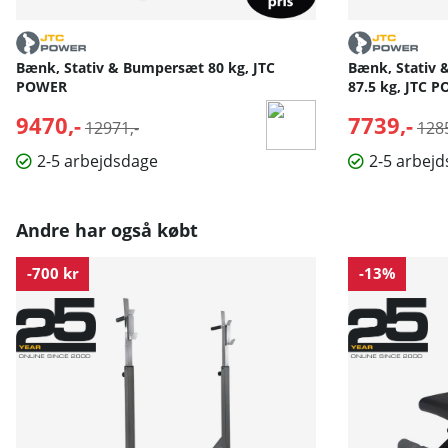
Bænk, Stativ & Bumpersæt 80 kg, JTC
Bænk, Stativ 
POWER
87.5 kg, JTC 
9470,-
Normalpris:
7739,-
Nor
12971,-
1285
2-5 arbejdsdage
2-5 arbej
Andre har også købt
-700 kr
-13%