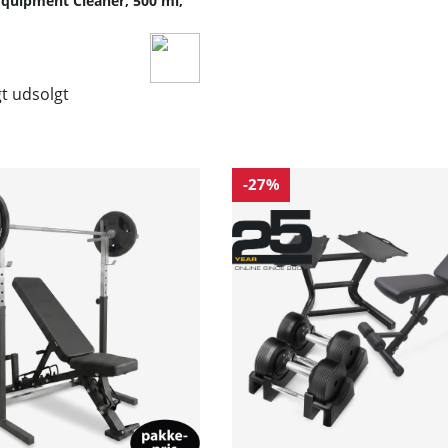
Equipment Cleaner, 500 ml,
gt udsolgt
-27%