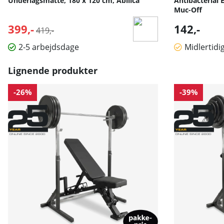
Underlagsmatte, 180 x 120 cm, Abilica
Antibacterial 
Muc-Off
399,-
Normalpris:
142,-
419,-
2-5 arbejdsdage
Midlertidi
Lignende produkter
-26%
-39%