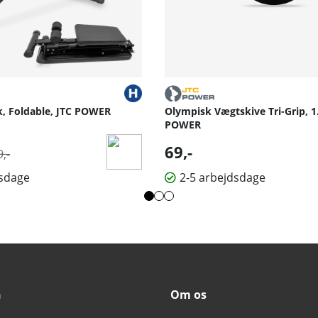
, Foldable, JTC POWER
Olympisk Vægtskive Tri-Grip, 1.
POWER
malpris:
69,-
,-
dsdage
2-5 arbejdsdage
n
Om os