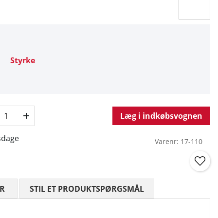
Styrke
Læg i indkøbsvognen
sdage
Varenr:
17-110
R
GENNEMSNITLIG VURDERING 0 UD AF 5 ANTAL VURDE
STIL ET PRODUKTSPØRGSMÅL