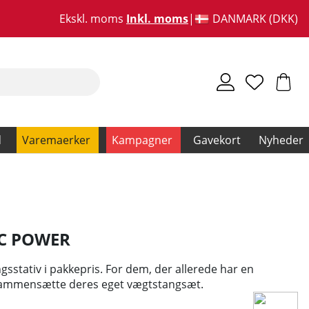
Ekskl. moms
Inkl. moms
DANMARK (DKK)
d
Varemaerker
Kampagner
Gavekort
Nyheder
TC POWER
stativ i pakkepris. For dem, der allerede har en
 sammensætte deres eget vægtstangsæt.