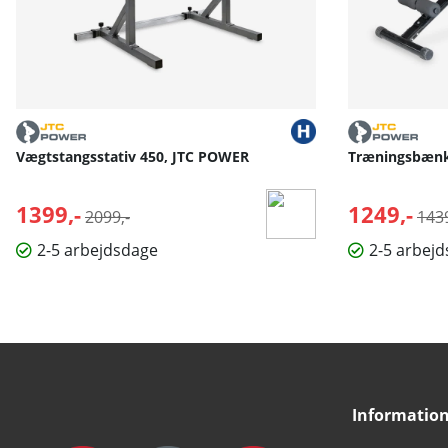
Vægtstangsstativ 450, JTC POWER
Træningsbænk
1399,-
Normalpris:
1249,-
Nor
2099,-
1439
2-5 arbejdsdage
2-5 arbej
Informatio