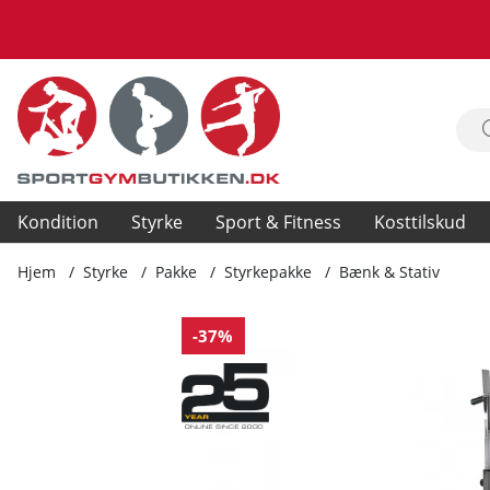
Kondition
Styrke
Sport & Fitness
Kosttilskud
Hjem
Styrke
Pakke
Styrkepakke
Bænk & Stativ
Produktbilleder Bænk & Stativ
-37%