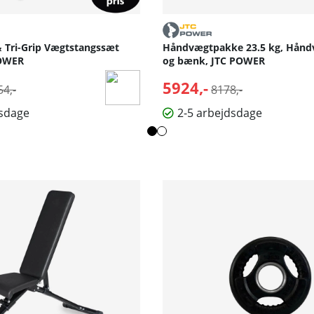
& Tri-Grip Vægtstangssæt
Håndvægtpakke 23.5 kg, Hånd
POWER
og bænk, JTC POWER
malpris:
5924,-
Normalpris:
4,-
8178,-
dsdage
2-5 arbejdsdage