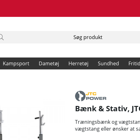
Kampsport
Dametøj
Herretøj
Sundhed
Friti
Bænk & Stativ
,
J
Træningsbænk og vægtstangs
vægtstang eller ønsker at