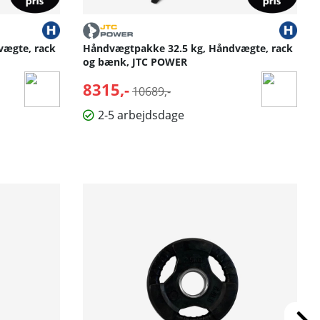
vægte, rack
Håndvægtpakke 32.5 kg, Håndvægte, rack
og bænk, JTC POWER
8315,-
Normalpris:
10689,-
2-5 arbejdsdage