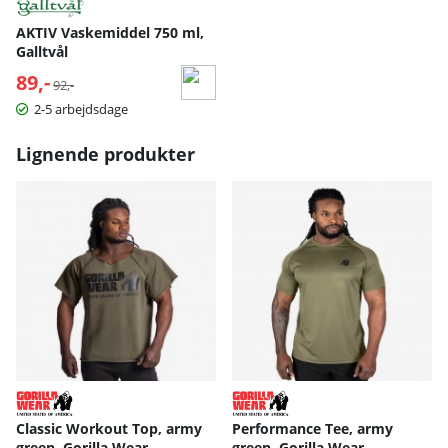
AKTIV Vaskemiddel 750 ml,
Galltvål
89,-
Normalpris:
92,-
2-5 arbejdsdage
Lignende produkter
Classic Workout Top, army
Performance Tee, army
green, Gorilla Wear
green, Gorilla Wear