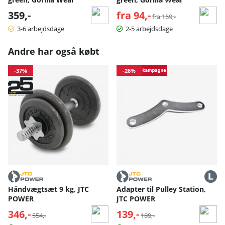
359,-
fra 94,-
Normalpris:
fra 169,-
3-6 arbejdsdage
2-5 arbejdsdage
Andre har også købt
-37%
-26%
Håndvægtsæt 9 kg, JTC
Adapter til Pulley Station,
POWER
JTC POWER
346,-
Normalpris:
139,-
Normalpris:
554,-
189,-