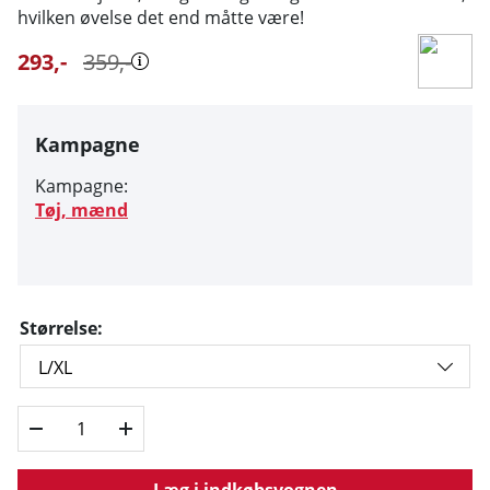
hvilken øvelse det end måtte være!
293
,-
359
,-
Kampagne
Kampagne:
Tøj, mænd
Størrelse:
Læg i indkøbsvognen