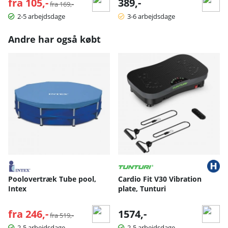
fra 105,-
Normalpris:
389,-
fra 169,-
2-5 arbejdsdage
3-6 arbejdsdage
Andre har også købt
Poolovertræk Tube pool,
Cardio Fit V30 Vibration
Intex
plate, Tunturi
fra 246,-
Normalpris:
1574,-
fra 519,-
2-5 arbejdsdage
2-5 arbejdsdage