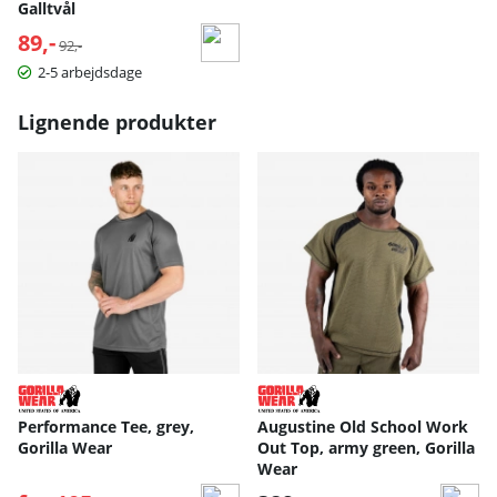
Galltvål
89,-
Normalpris:
92,-
2-5 arbejdsdage
Lignende produkter
Performance Tee, grey,
Augustine Old School Work
Gorilla Wear
Out Top, army green, Gorilla
Wear