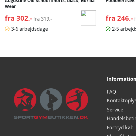
Augustine Old School Shorts, black, Gorilla
Poolovertræk 
Wear
fra 302,-
Normalpris:
fra 246,-
fra 319,-
3-6 arbejdsdage
2-5 arbej
Informatio
FAQ
Kontaktoply
Service
Handelsbeti
Fortryd køb