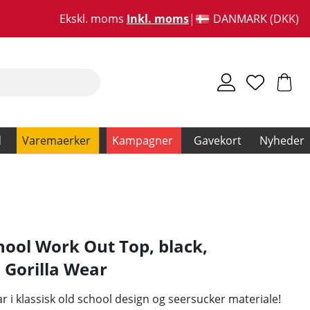
Ekskl. moms
Inkl. moms
DANMARK (DKK)
d
Varemaerker
Kampagner
Gavekort
Nyheder
hool Work Out Top, black,
,
Gorilla Wear
r i klassisk old school design og seersucker materiale!