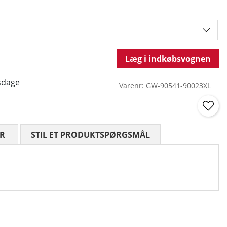
Læg i indkøbsvognen
sdage
Varenr:
GW-90541-90023XL
R
GENNEMSNITLIG VURDERING 0 UD AF 5 ANTAL VURDE
STIL ET PRODUKTSPØRGSMÅL