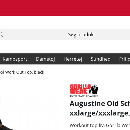
Kampsport
Dametøj
Herretøj
Sundhed
Friti
ol Work Out Top, black
Augustine Old Sc
xxlarge/xxxlarge
Workout top fra Gorilla Wea