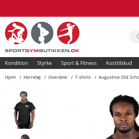
Kondition
Styrke
Sport & Fitness
Kosttilskud
Hjem
Herretøj
Overdele
T-shirts
Augustine Old Scho
Produktbilleder Augustine Old School Work Out Top, black