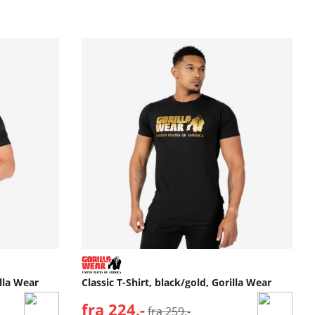
lla Wear
Classic T-Shirt, black/gold, Gorilla Wear
fra 224,-
Normalpris:
fra 259,-