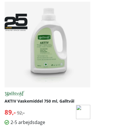
AKTIV Vaskemiddel 750 ml, Galltvål
89,-
Normalpris:
92,-
2-5 arbejdsdage