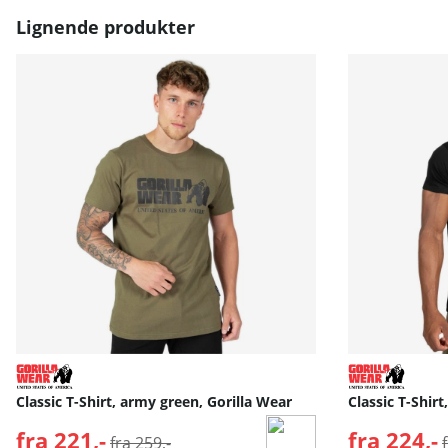
Lignende produkter
Classic T-Shirt, army green, Gorilla Wear
Classic T-Shirt
fra 221,-
Normalpris:
fra 224,-
fra 259,-