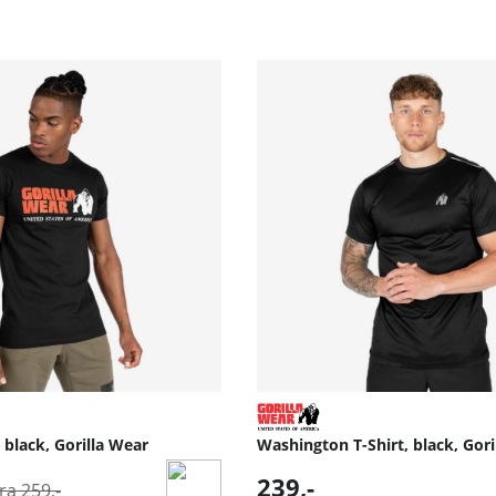
, black, Gorilla Wear
Washington T-Shirt, black, Gori
Normalpris:
239,-
fra 259,-