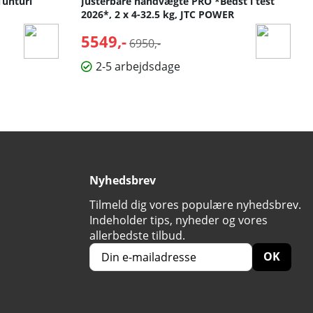
Tunturi
Justerbare håndvægte PRO *Bedst i test
2026*, 2 x 4-32.5 kg, JTC POWER
5549,-
Normalpris:
6950,-
2-5 arbejdsdage
Nyhedsbrev
Tilmeld dig vores populære nyhedsbrev.
Indeholder tips, nyheder og vores
allerbedste tilbud.
OK