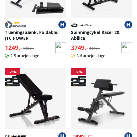
Træningsbænk, Foldable,
Spinningcykel Racer 20,
JTC POWER
Abilica
1249,-
Normalpris:
3749,-
Normalpris:
1439,-
4149,-
2-5 arbejdsdage
3-6 arbejdsdage
-28%
-39%