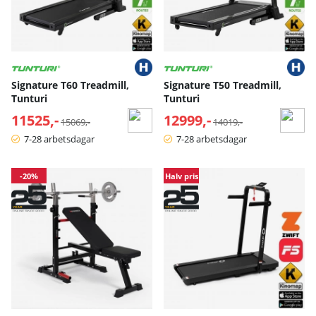
Signature T60 Treadmill,
Signature T50 Treadmill,
Tunturi
Tunturi
11525,-
Normalpris:
12999,-
Normalpris:
15069,-
14019,-
7-28 arbetsdagar
7-28 arbetsdagar
-20%
Halv pris