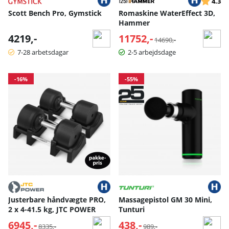
Vurderin
ud
4.3
Scott Bench Pro, Gymstick
Romaskine WaterEffect 3D,
Hammer
4219,-
11752,-
Normalpris:
14690,-
7-28 arbetsdagar
2-5 arbejdsdage
-16%
-55%
Justerbare håndvægte PRO,
Massagepistol GM 30 Mini,
2 x 4-41.5 kg, JTC POWER
Tunturi
6945,-
Normalpris:
438,-
Normalpris:
8335,-
989,-