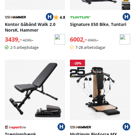
Vurdering:
ud af 5 stjerner
4.8
Kontor Gåbånd Walk 2.0
Signature E50 Bike, Tunturi
NorsK, Hammer
3439,-
Normalpris:
6002,-
Normalpris:
4299,-
6965,-
2-5 arbejdsdage
7-28 arbetsdagar
-20%
Træningsbænk,
Multigym BioForce MX