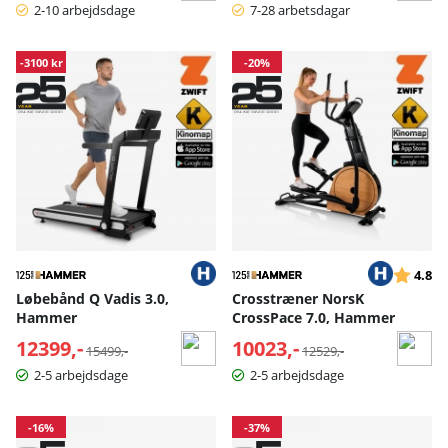
2-10 arbejdsdage
7-28 arbetsdagar
-3100 kr
-20%
Vurderin
ud
4.8
Løbebånd Q Vadis 3.0,
Crosstræner NorsK
Hammer
CrossPace 7.0, Hammer
12399,-
Normalpris:
10023,-
Normalpris:
15499,-
12529,-
2-5 arbejdsdage
2-5 arbejdsdage
-16%
-37%