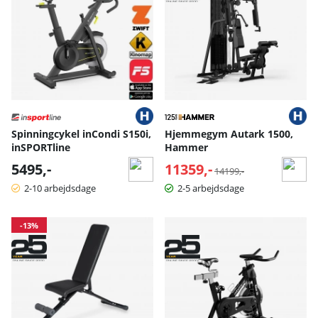
Spinningcykel inCondi S150i,
Hjemmegym Autark 1500,
inSPORTline
Hammer
5495,-
11359,-
Normalpris:
14199,-
2-10 arbejdsdage
2-5 arbejdsdage
-13%