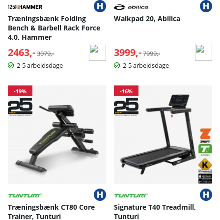
Træningsbænk Folding
Walkpad 20, Abilica
Bench & Barbell Rack Force
4.0, Hammer
2463,-
Normalpris:
3999,-
Normalpris:
3079,-
7999,-
2-5 arbejdsdage
2-5 arbejdsdage
-19%
-16%
Træningsbænk CT80 Core
Signature T40 Treadmill,
Trainer, Tunturi
Tunturi