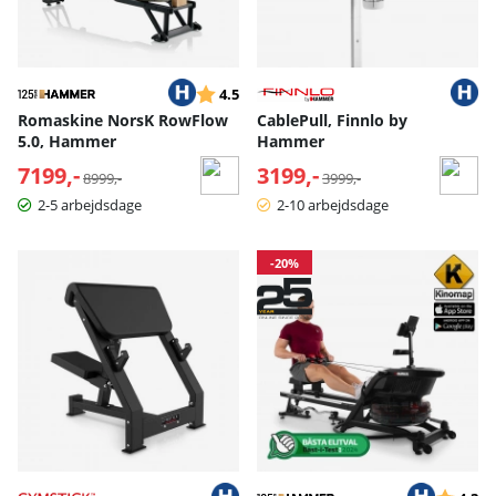
Vurdering:
ud af 5 stjerner
4.5
Romaskine NorsK RowFlow
CablePull, Finnlo by
5.0, Hammer
Hammer
7199,-
Normalpris:
3199,-
Normalpris:
8999,-
3999,-
2-5 arbejdsdage
2-10 arbejdsdage
-20%