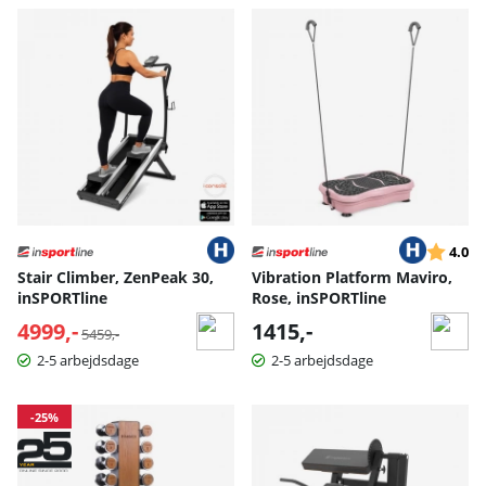
Vurderin
ud
4.0
Stair Climber, ZenPeak 30,
Vibration Platform Maviro,
inSPORTline
Rose, inSPORTline
4999,-
Normalpris:
1415,-
5459,-
2-5 arbejdsdage
2-5 arbejdsdage
-25%