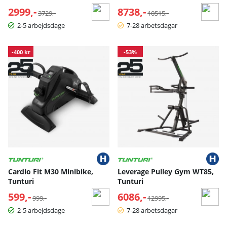
2999,-
Normalpris:
8738,-
Normalpris:
3729,-
10515,-
2-5 arbejdsdage
7-28 arbetsdagar
-400 kr
-53%
Cardio Fit M30 Minibike,
Leverage Pulley Gym WT85,
Tunturi
Tunturi
599,-
Normalpris:
6086,-
Normalpris:
999,-
12995,-
2-5 arbejdsdage
7-28 arbetsdagar