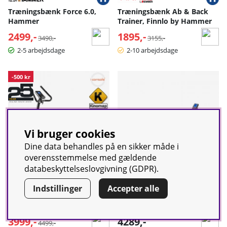
Træningsbænk Force 6.0,
Træningsbænk Ab & Back
Hammer
Trainer, Finnlo by Hammer
2499,-
Normalpris:
1895,-
Normalpris:
3490,-
3155,-
2-5 arbejdsdage
2-10 arbejdsdage
-500 kr
Vi bruger cookies
Dine data behandles på en sikker måde i
overensstemmelse med gældende
databeskyttelseslovgivning (GDPR).
Indstillinger
Accepter alle
Motionscykel WinMag Cruise
Romaskine Yukona,
BT, Abilica
inSPORTline
3999,-
Normalpris:
4289,-
4499,-