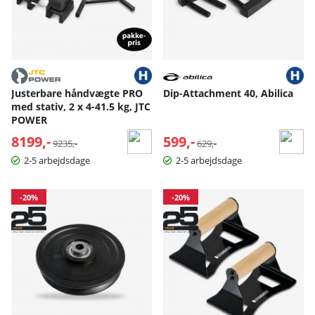
Justerbare håndvægte PRO
Dip-Attachment 40, Abilica
med stativ, 2 x 4-41.5 kg, JTC
POWER
8199,-
Normalpris:
599,-
Normalpris:
9235,-
629,-
2-5 arbejdsdage
2-5 arbejdsdage
-20%
-20%