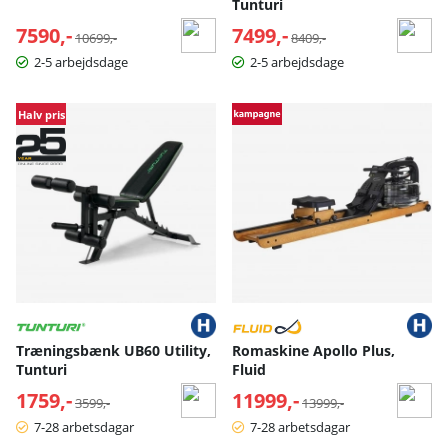
Tunturi
7590,-
Normalpris:
7499,-
Normalpris:
10699,-
8409,-
2-5 arbejdsdage
2-5 arbejdsdage
Halv pris
Træningsbænk UB60 Utility,
Romaskine Apollo Plus,
Tunturi
Fluid
1759,-
Normalpris:
11999,-
Normalpris:
3599,-
13999,-
7-28 arbetsdagar
7-28 arbetsdagar