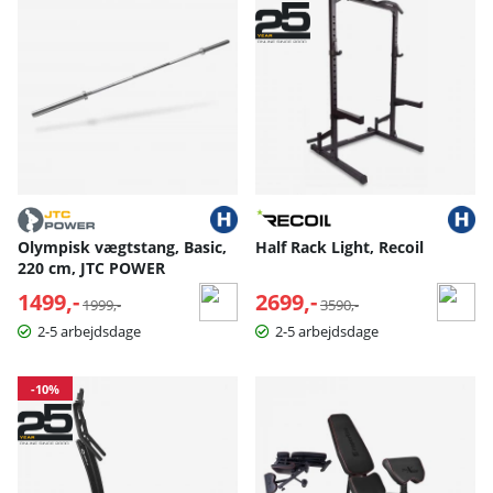
Olympisk vægtstang, Basic,
Half Rack Light, Recoil
220 cm, JTC POWER
1499,-
Normalpris:
2699,-
Normalpris:
1999,-
3590,-
2-5 arbejdsdage
2-5 arbejdsdage
-10%