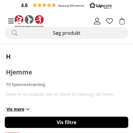
4.6
Baseret på 2424 stemmer
H
Hjemme
Til hjemmetræning.
Dette er et produkt, der er ideelt til træning i dit hjem.
Vis mere
Filtrér