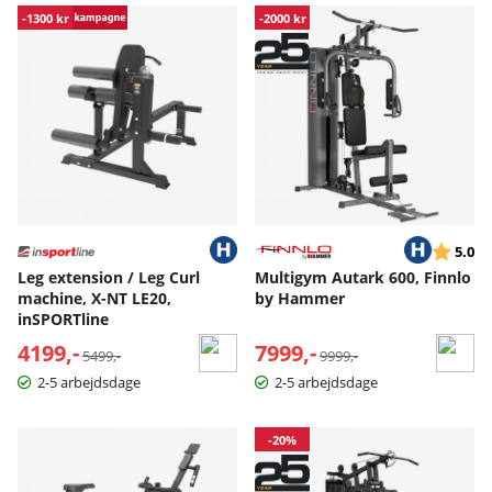
-1300 kr
-2000 kr
Vurderin
ud
5.0
Leg extension / Leg Curl
Multigym Autark 600, Finnlo
machine, X-NT LE20,
by Hammer
inSPORTline
4199,-
Normalpris:
7999,-
Normalpris:
5499,-
9999,-
2-5 arbejdsdage
2-5 arbejdsdage
-20%