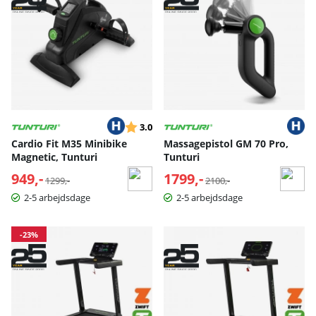
Vurdering:
ud af 5 stjerner
3.0
Cardio Fit M35 Minibike
Massagepistol GM 70 Pro,
Magnetic, Tunturi
Tunturi
949,-
Normalpris:
1799,-
Normalpris:
1299,-
2100,-
2-5 arbejdsdage
2-5 arbejdsdage
-23%