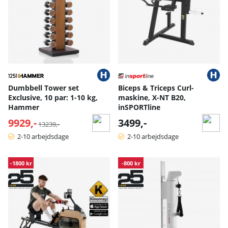
Dumbbell Tower set
Biceps & Triceps Curl-
Exclusive, 10 par: 1-10 kg,
maskine, X-NT B20,
Hammer
inSPORTline
9929,-
Normalpris:
3499,-
13239,-
2-10 arbejdsdage
2-10 arbejdsdage
-1800 kr
-800 kr