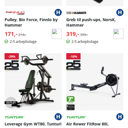
Pulley, Bio Force, Finnlo by
Greb til push-ups, NorsK,
Hammer
Hammer
171,-
Normalpris:
319,-
Normalpris:
214,-
399,-
2-5 arbejdsdage
2-5 arbejdsdage
-29%
-10%
Leverage Gym WT80, Tunturi
Air Rower FitRow 80i,