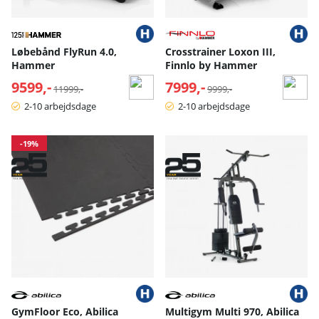
Løbebånd FlyRun 4.0,
Crosstrainer Loxon III,
Hammer
Finnlo by Hammer
9599,-
Normalpris:
7999,-
Normalpris:
11999,-
9999,-
2-10 arbejdsdage
2-10 arbejdsdage
-19%
GymFloor Eco, Abilica
Multigym Multi 970, Abilica