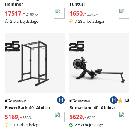
Hammer
Tunturi
17517,-
Normalpris:
1650,-
Normalpris:
21897,-
3345,-
2-5 arbejdsdage
7-28 arbetsdagar
Vurderin
ud
1.8
PowerRack 40, Abilica
Romaskine 40, Abilica
5169,-
Normalpris:
5629,-
Normalpris:
5539,-
6229,-
2-10 arbejdsdage
2-5 arbejdsdage