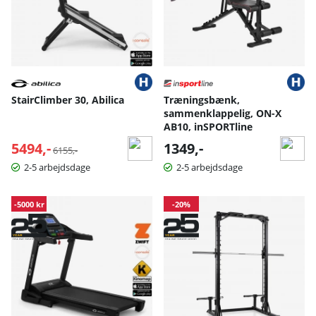
StairClimber 30, Abilica
Træningsbænk,
sammenklappelig, ON-X
AB10, inSPORTline
5494,-
Normalpris:
1349,-
6155,-
2-5 arbejdsdage
2-5 arbejdsdage
-5000 kr
-20%