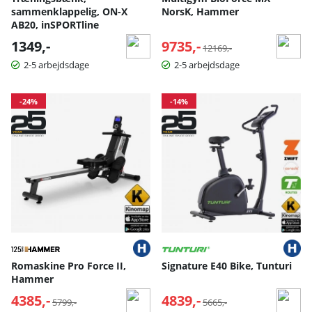
sammenklappelig, ON-X
NorsK, Hammer
AB20, inSPORTline
1349,-
9735,-
Normalpris:
12169,-
2-5 arbejdsdage
2-5 arbejdsdage
-24%
-14%
Romaskine Pro Force II,
Signature E40 Bike, Tunturi
Hammer
4385,-
Normalpris:
4839,-
Normalpris:
5799,-
5665,-