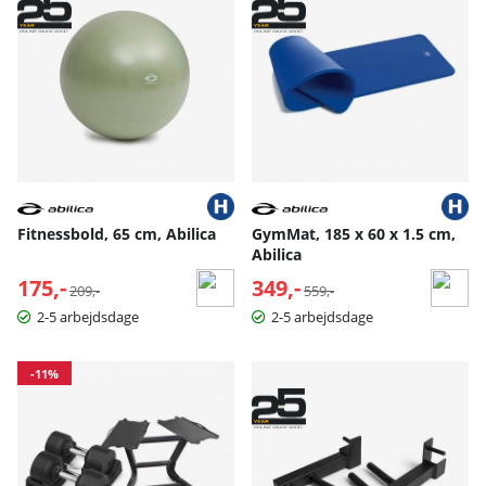
Fitnessbold, 65 cm, Abilica
GymMat, 185 x 60 x 1.5 cm,
Abilica
175,-
Normalpris:
349,-
Normalpris:
209,-
559,-
2-5 arbejdsdage
2-5 arbejdsdage
-11%