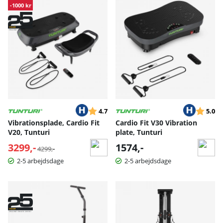
Produkter
-1000 kr
Vurdering:
ud af 5 stjerner
Vurderin
ud
4.7
5.0
Vibrationsplade, Cardio Fit
Cardio Fit V30 Vibration
V20, Tunturi
plate, Tunturi
3299,-
Normalpris:
1574,-
4299,-
2-5 arbejdsdage
2-5 arbejdsdage