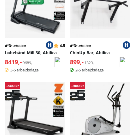
Vurdering:
ud af 5 stjerner
4.5
Løbebånd Mill 30, Abilica
ChinUp Bar, Abilica
8419,-
Normalpris:
899,-
Normalpris:
9689,-
1329,-
3-6 arbejdsdage
2-5 arbejdsdage
-2400 kr
-2000 kr