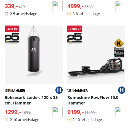
339,-
Normalpris:
4999,-
Normalpris:
419,-
5539,-
2-5 arbejdsdage
3-6 arbejdsdage
-400 kr
-2300 kr
Boksesæk Læder, 120 x 35
Romaskine RowFlow 10.0,
cm, Hammer
Hammer
1299,-
Normalpris:
9199,-
Normalpris:
1699,-
11499,-
2-10 arbejdsdage
2-10 arbejdsdage