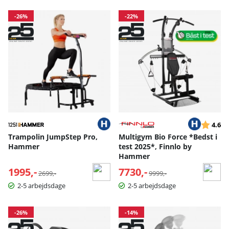
-26%
-22%
Vurderin
ud
4.6
Trampolin JumpStep Pro,
Multigym Bio Force *Bedst i
Hammer
test 2025*, Finnlo by
Hammer
1995,-
Normalpris:
7730,-
Normalpris:
2699,-
9999,-
2-5 arbejdsdage
2-5 arbejdsdage
-26%
-14%