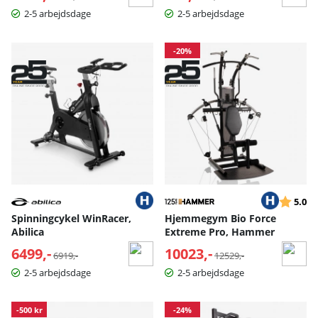
2-5 arbejdsdage
2-5 arbejdsdage
-20%
Vurderin
ud
5.0
Spinningcykel WinRacer,
Hjemmegym Bio Force
Abilica
Extreme Pro, Hammer
6499,-
Normalpris:
10023,-
Normalpris:
6919,-
12529,-
2-5 arbejdsdage
2-5 arbejdsdage
-500 kr
-24%