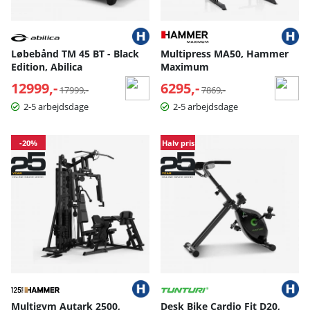
Løbebånd TM 45 BT - Black
Multipress MA50, Hammer
Edition, Abilica
Maximum
12999,-
Normalpris:
6295,-
Normalpris:
17999,-
7869,-
2-5 arbejdsdage
2-5 arbejdsdage
-20%
Halv pris
Multigym Autark 2500,
Desk Bike Cardio Fit D20,