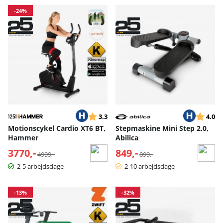
-24%
Vurdering:
ud af 5 stjerner
Vurderin
ud
3.3
4.0
Motionscykel Cardio XT6 BT,
Stepmaskine Mini Step 2.0,
Hammer
Abilica
3770,-
Normalpris:
849,-
Normalpris:
4999,-
899,-
2-5 arbejdsdage
2-10 arbejdsdage
-13%
-32%