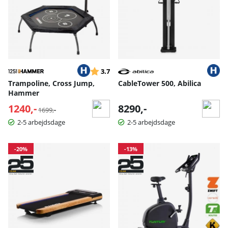
Vurdering:
ud af 5 stjerner
3.7
Trampoline, Cross Jump,
CableTower 500, Abilica
Hammer
1240,-
Normalpris:
8290,-
1699,-
2-5 arbejdsdage
2-5 arbejdsdage
-20%
-13%