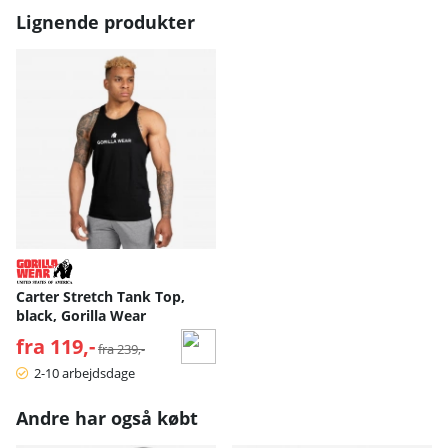
Lignende produkter
Carter Stretch Tank Top,
black, Gorilla Wear
fra 119,-
Normalpris:
fra 239,-
2-10 arbejdsdage
Andre har også købt