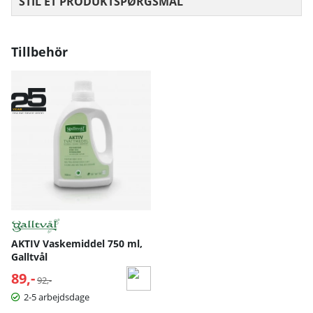
STIL ET PRODUKTSPØRGSMÅL
Tillbehör
AKTIV Vaskemiddel 750 ml,
Galltvål
89,-
Normalpris:
92,-
2-5 arbejdsdage