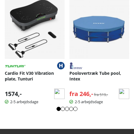
Cardio Fit V30 Vibration
Poolovertræk Tube pool,
plate, Tunturi
Intex
1574,-
fra 246,-
Normalpris:
fra 519,-
2-5 arbejdsdage
2-5 arbejdsdage