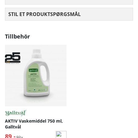
STIL ET PRODUKTSPØRGSMÅL
Tillbehör
AKTIV Vaskemiddel 750 ml,
Galltvål
89,-
Normalpris:
92,-