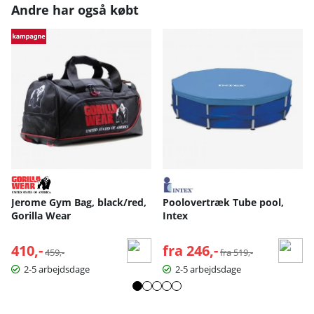
Andre har også købt
Jerome Gym Bag, black/red,
Poolovertræk Tube pool,
Gorilla Wear
Intex
410,-
Normalpris:
fra 246,-
Normalpris:
459,-
fra 519,-
2-5 arbejdsdage
2-5 arbejdsdage