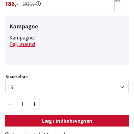
186
,-
209
,-
Kampagne
Kampagne:
Tøj, mænd
Størrelse:
Læg i indkøbsvognen