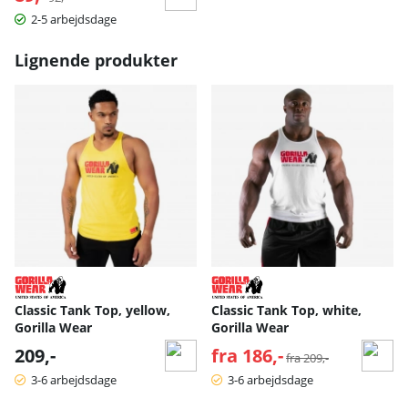
2-5 arbejdsdage
Lignende produkter
Classic Tank Top, yellow,
Classic Tank Top, white,
Gorilla Wear
Gorilla Wear
209,-
fra 186,-
Normalpris:
fra 209,-
3-6 arbejdsdage
3-6 arbejdsdage