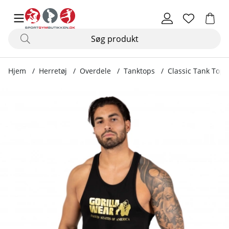
Hjem
Herretøj
Overdele
Tanktops
Classic Tank Top,
Produktbilleder Classic Tank Top, black/gold