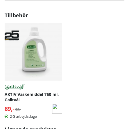
Tillbehör
AKTIV Vaskemiddel 750 ml,
Galltvål
89,-
Normalpris:
92,-
2-5 arbejdsdage