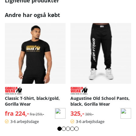
Lignende produkter
Andre har også købt
Classic T-Shirt, black/gold,
Augustine Old School Pants,
Gorilla Wear
black, Gorilla Wear
fra 224,-
Normalpris:
325,-
Normalpris:
fra 259,-
389,-
3-6 arbejdsdage
3-6 arbejdsdage