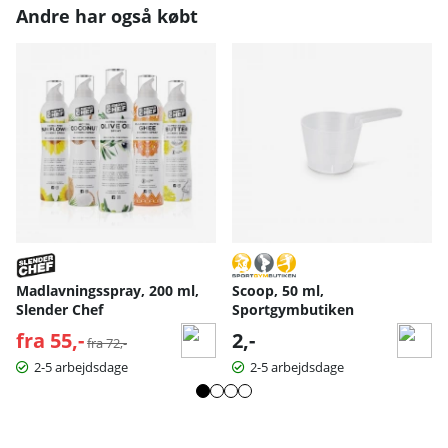
Andre har også købt
Madlavningsspray, 200 ml,
Scoop, 50 ml,
Slender Chef
Sportgymbutiken
fra 55,-
Normalpris:
2,-
fra 72,-
2-5 arbejdsdage
2-5 arbejdsdage