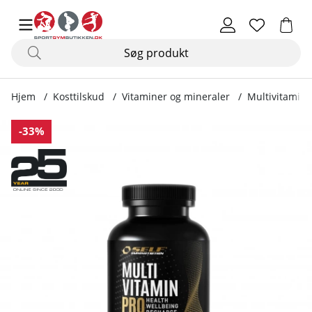
Hjem
Kosttilskud
Vitaminer og mineraler
Multivitamin,
Produktbilleder Multivitamin, 120 kapsler
-33%