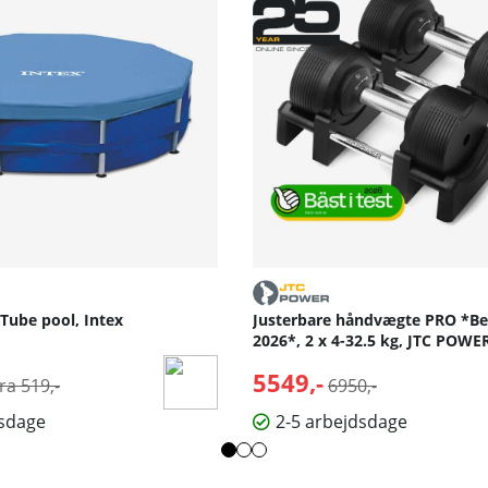
Tube pool, Intex
Justerbare håndvægte PRO *Bed
2026*, 2 x 4-32.5 kg, JTC POWE
Normalpris:
5549,-
Normalpris:
fra 519,-
6950,-
dsdage
2-5 arbejdsdage