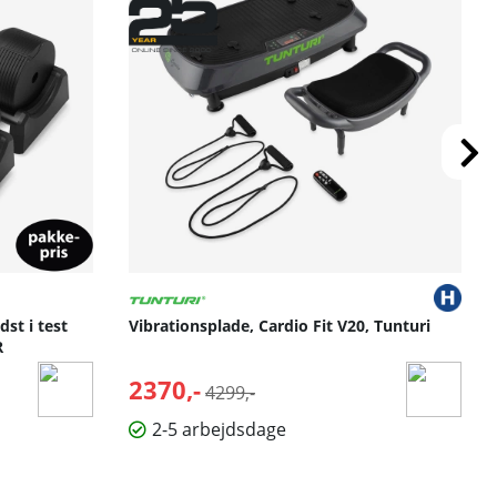
st i test
Vibrationsplade, Cardio Fit V20, Tunturi
R
2370,-
Normalpris:
4299,-
2-5 arbejdsdage