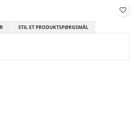
R
GENNEMSNITLIG VURDERING 0 UD AF 5 ANTAL VURDE
STIL ET PRODUKTSPØRGSMÅL