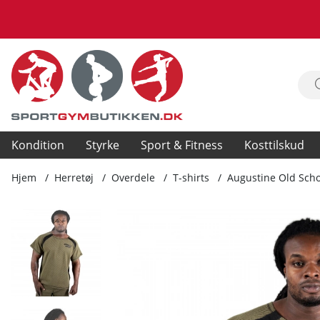
Kondition
Styrke
Sport & Fitness
Kosttilskud
Hjem
Herretøj
Overdele
T-shirts
Augustine Old Scho
Produktbilleder Augustine Old School Work Out Top, army 