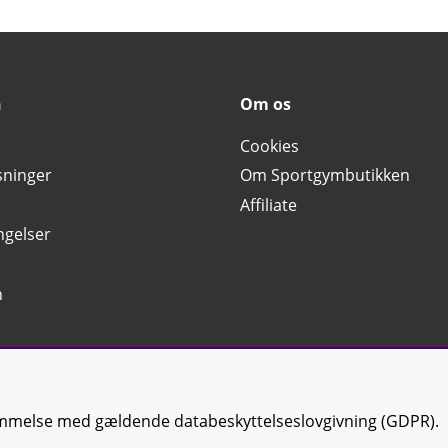
n
Om os
Cookies
sninger
Om Sportgymbutikken
Affiliate
ngelser
n
emmelse med gældende databeskyttelseslovgivning (GDPR).
ontakt os
| All rights reserved | Org.nr:
(svensk tilsvarende CVR-nummer)
5