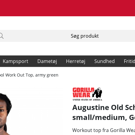
Kampsport
Dametøj
Herretøj
Sundhed
Friti
ol Work Out Top, army green
green
Augustine Old Sc
small/medium
,
G
Workout top fra Gorilla Wea