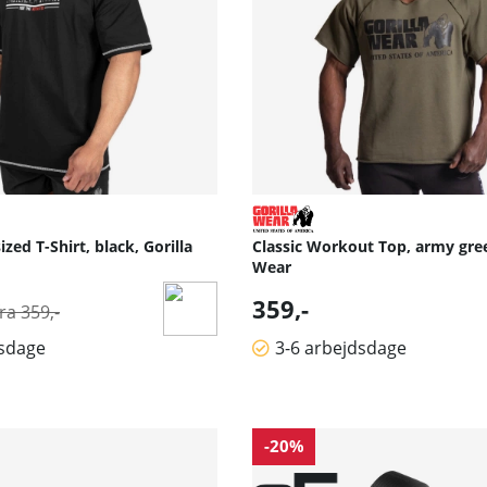
zed T-Shirt, black, Gorilla
Classic Workout Top, army gree
Wear
Normalpris:
359,-
fra 359,-
dsdage
3-6 arbejdsdage
-20%