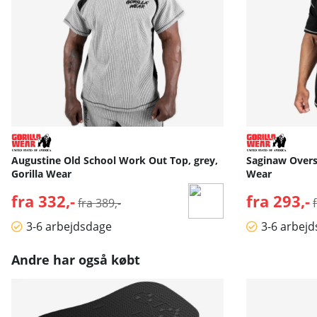
Augustine Old School Work Out Top, grey,
Saginaw Oversi
Gorilla Wear
Wear
fra 332,-
Normalpris:
fra 293,-
fra 389,-
3-6 arbejdsdage
3-6 arbej
Andre har også købt