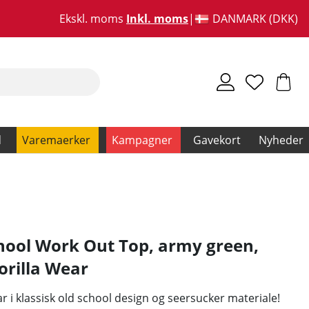
Ekskl. moms
Inkl. moms
DANMARK (DKK)
d
Varemaerker
Kampagner
Gavekort
Nyheder
hool Work Out Top, army green,
orilla Wear
r i klassisk old school design og seersucker materiale!