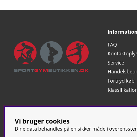
Informatio
FAQ
Kontaktoply
Service
Handelsbeti
Fortryd køb
Klassifikatio
Vi bruger cookies
Dine data behandles på en sikker måde i overensst
© Sport & Gym Butiken JTC AB |
K