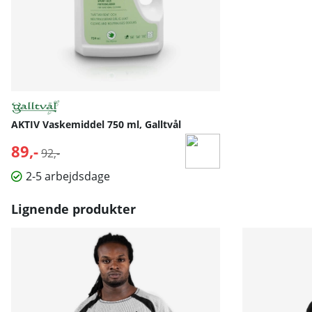
AKTIV Vaskemiddel 750 ml, Galltvål
89,-
Normalpris:
92,-
2-5 arbejdsdage
Lignende produkter