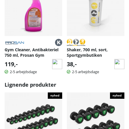
Grebsdel: 150 mm
Materiale: Polyuretan med stålkerne
Anvendelsesområde: Hjemme og mindre kommercielle
miljøer
Gym Cleaner, Antibakteriel
Shaker, 700 ml, sort,
750 ml, Prosan Gym
Sportgymbutiken
119,-
38,-
2-5 arbejdsdage
2-5 arbejdsdage
Lignende produkter