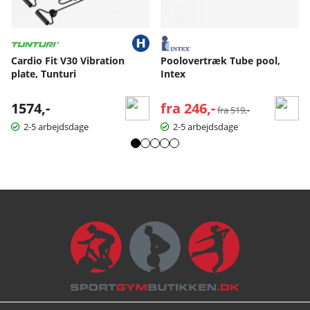
Cardio Fit V30 Vibration
Poolovertræk Tube pool,
plate, Tunturi
Intex
1574,-
fra 246,-
Normalpris:
fra 519,-
2-5 arbejdsdage
2-5 arbejdsdage