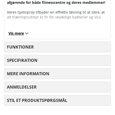
afgørende for både fitnesscentre og deres medlemmer!
Vores Gymspray tilbyder en effektiv løsning til at sikre, at
alt træningsudstyr er fri for skadelige bakterier og vira.
Nøglefunktioner:
Vis mere
Effektiv bakteriedræbende virkning:
Eliminerer hurtigt bakterier og bidrager til et hygiejnisk
træningsmiljø.
FUNKTIONER
Sikker på alle hårde overflader:
SPECIFIKATION
Kan bruges på alt træningsudstyr, inklusive VDU-skærme,
uden at forårsage skade.
MERE INFORMATION
Langvarig beskyttelse:
Fortsætter med at virke i op til to timer efter påføring og
genaktiveres ved kontakt med sved.
ANMELDELSER
GENNEMSNITLIG VURDERING 0 UD AF
Miljøvenligt alternativ:
Fås i 5-liters refill-beholdere, hvilket reducerer plastaffald
STIL ET PRODUKTSPØRGSMÅL
og opmuntrer til genopfyldning i stedet for bortskaffelse.
Brugsanvisning: