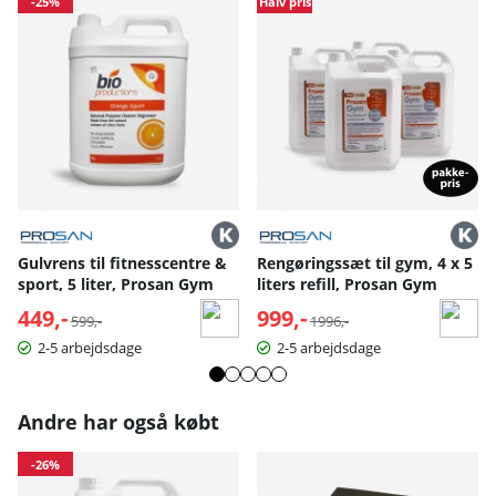
-25%
Halv pris
genopfyldning af dine sprayflasker.
Ved at integrere vores Gym Sanitiser Spray i din
rengøringsrutine kan du sikre et sikkert og hygiejnisk
miljø for alle fitnesscentrets besøgende. Vælg vores
refill-muligheder for at spare penge og reducere
plastaffald.
Link til produktdatablad »
Gulvrens til fitnesscentre &
Rengøringssæt til gym, 4 x 5
sport, 5 liter, Prosan Gym
liters refill, Prosan Gym
449,-
Normalpris:
999,-
Normalpris:
599,-
1996,-
2-5 arbejdsdage
2-5 arbejdsdage
Andre har også købt
-26%