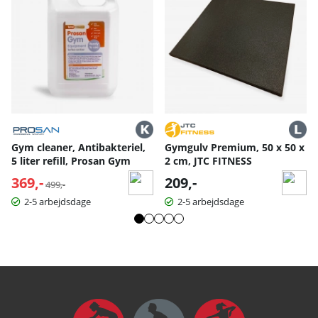
Gym cleaner, Antibakteriel,
Gymgulv Premium, 50 x 50 x
5 liter refill, Prosan Gym
2 cm, JTC FITNESS
369,-
Normalpris:
209,-
499,-
2-5 arbejdsdage
2-5 arbejdsdage