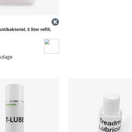
tibakteriel, 5 liter refill,
lpris:
dsdage