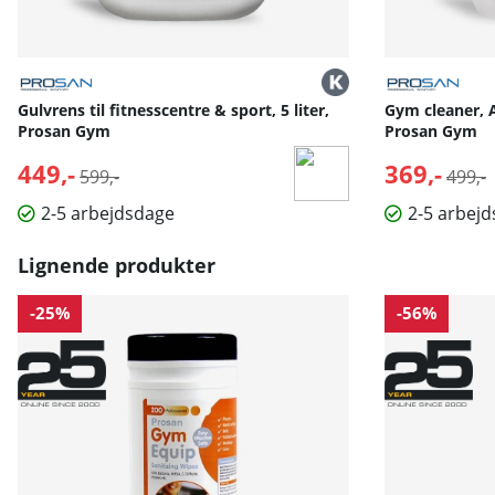
Gulvrens til fitnesscentre & sport, 5 liter,
Gym cleaner, An
Prosan Gym
Prosan Gym
449,-
Normalpris:
369,-
Norma
599,-
499,-
2-5 arbejdsdage
2-5 arbej
Lignende produkter
-25%
-56%