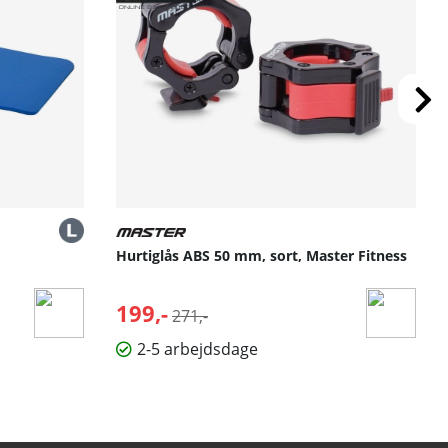
Hurtiglås ABS 50 mm, sort, Master Fitness
199,-
Normalpris:
271,-
2-5 arbejdsdage