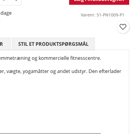
sdage
Varenr:
51-PN1009-P1
R
GENNEMSNITLIG VURDERING 0 UD AF 5 ANTAL VURDE
STIL ET PRODUKTSPØRGSMÅL
hjemmetræning og kommercielle fitnesscentre.
kiner, vægte, yogamåtter og andet udstyr. Den efterlader