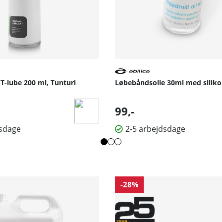
 T-lube 200 ml, Tunturi
Løbebåndsolie 30ml med silikon
lpris:
99,-
dsdage
2-5 arbejdsdage
-28%