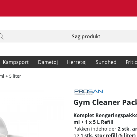
Kampsport
Dametøj
Herretøj
Sundhed
Friti
l + 5 liter
Gym Cleaner Packa
Komplet Rengøringspakke t
ml + 1 x 5 L Refill
Pakken indeholder
2 stk. a
og
1 stk. stor refill (5 liter)