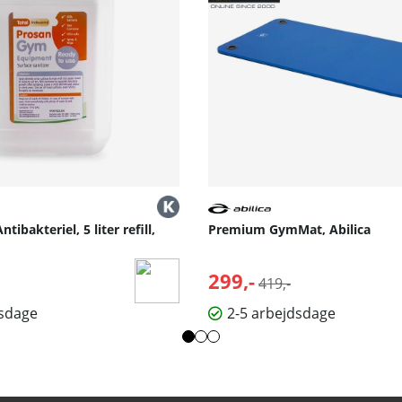
tibakteriel, 5 liter refill,
Premium GymMat, Abilica
lpris:
299,-
Normalpris:
419,-
dsdage
2-5 arbejdsdage