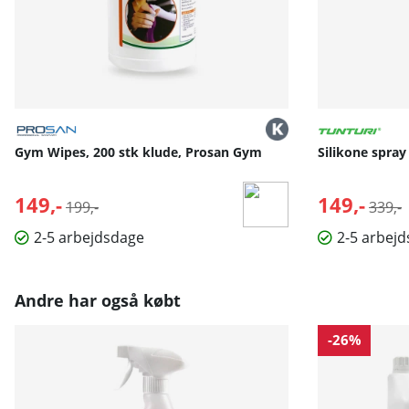
Gym Wipes, 200 stk klude, Prosan Gym
Silikone spray
149,-
Normalpris:
149,-
Norma
199,-
339,-
2-5 arbejdsdage
2-5 arbej
Andre har også købt
-26%