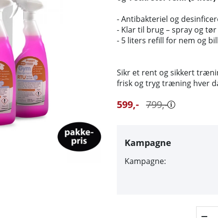
- Antibakteriel og desinfice
- Klar til brug – spray og tør
- 5 liters refill for nem og bi
Sikr et rent og sikkert tr
frisk og tryg træning hver d
599
,-
799
,-
Kampagne
Kampagne: