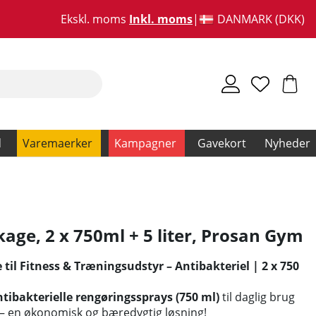
Ekskl. moms
Inkl. moms
DANMARK (DKK)
d
Varemaerker
Kampagner
Gavekort
Nyheder
ge, 2 x 750ml + 5 liter
,
Prosan Gym
il Fitness & Træningsudstyr – Antibakteriel | 2 x 750
ntibakterielle rengøringssprays (750 ml)
til daglig brug
– en økonomisk og bæredygtig løsning!