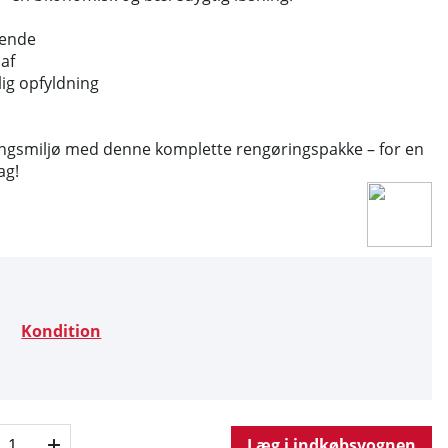
rende
 af
llig opfyldning
æningsmiljø med denne komplette rengøringspakke – for en
ag!
Kondition
Læg i indkøbsvognen