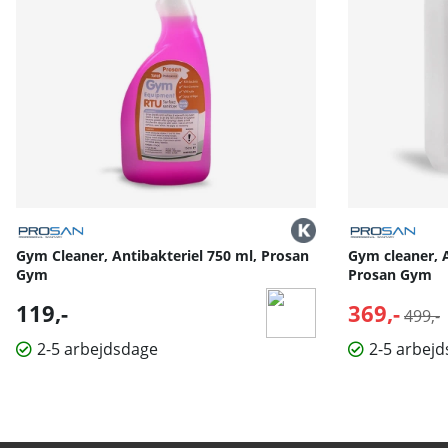
Gym Cleaner, Antibakteriel 750 ml, Prosan
Gym cleaner, An
Gym
Prosan Gym
119,-
369,-
Norma
499,-
2-5 arbejdsdage
2-5 arbej