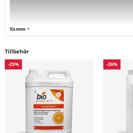
Vis mere
Tillbehör
-25%
-26%