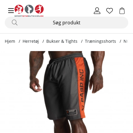
Hjem
Herretøj
Bukser & Tights
Træningsshorts
NO1 
Produktbilleder NO1 Mesh Shorts, sort/flamme