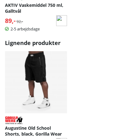
AKTIV Vaskemiddel 750 ml,
Galltvål
89,-
Normalpris:
92,-
2-5 arbejdsdage
Lignende produkter
Augustine Old School
Shorts, black, Gorilla Wear