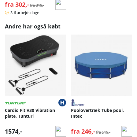
fra 302,-
Normalpris:
fra 319,-
3-6 arbejdsdage
Andre har også købt
Cardio Fit V30 Vibration
Poolovertræk Tube pool,
plate, Tunturi
Intex
1574,-
fra 246,-
Normalpris:
fra 519,-