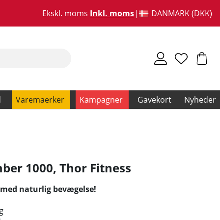
Ekskl. moms
Inkl. moms
DANMARK (DKK)
d
Varemaerker
Kampagner
Gavekort
Nyheder
mber 1000
,
Thor Fitness
 med naturlig bevægelse!
g