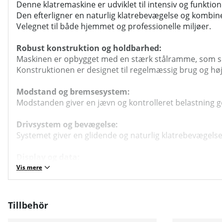
Denne klatremaskine er udviklet til intensiv og funktio
Den efterligner en naturlig klatrebevægelse og kombiner
Velegnet til både hjemmet og professionelle miljøer.
Robust konstruktion og holdbarhed:
Maskinen er opbygget med en stærk stålramme, som sik
Konstruktionen er designet til regelmæssig brug og høj
Modstand og bremsesystem:
Modstanden giver en jævn og kontrolleret belastning ge
Drivsystem og bevægelse:
Systemet giver en glidende og naturlig klatrebevægels
Display og data:
Displayet viser relevante træningsdata som tid, hastigh
Vis mere
Ergonomi og komfort:
Designet sikrer en komfortabel og naturlig træningspos
Tillbehör