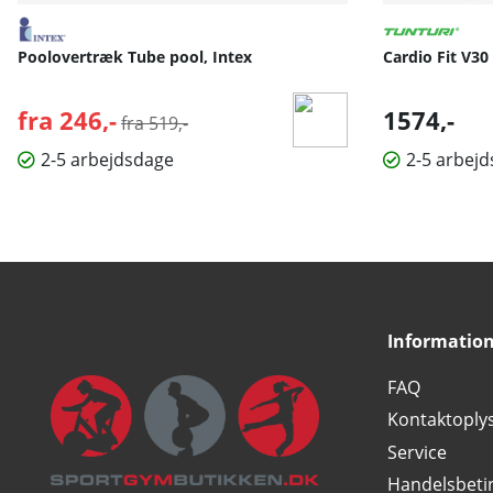
Poolovertræk Tube pool, Intex
Cardio Fit V30
fra 246,-
Normalpris:
1574,-
fra 519,-
2-5 arbejdsdage
2-5 arbej
Informatio
FAQ
Kontaktoply
Service
Handelsbeti