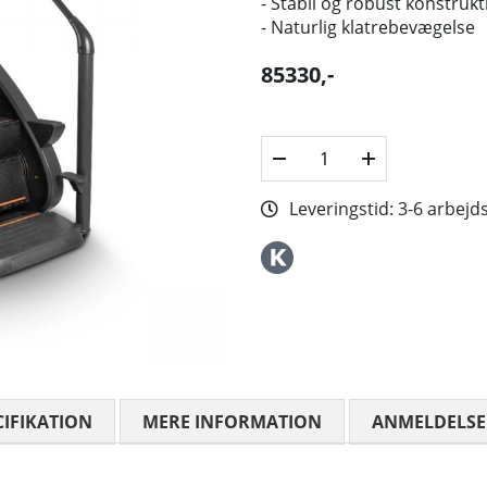
- Stabil og robust konstrukt
- Naturlig klatrebevægelse
85330
,-
Leveringstid:
3-6 arbejd
CIFIKATION
MERE INFORMATION
ANMELDELSE