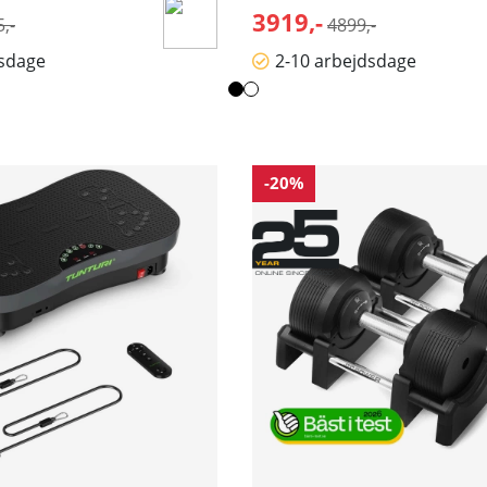
malpris:
3919,-
Normalpris:
,-
4899,-
dsdage
2-10 arbejdsdage
-20%