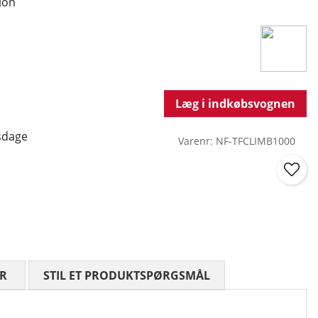
ion
Læg i indkøbsvognen
sdage
Varenr:
NF-TFCLIMB1000
R
GENNEMSNITLIG VURDERING 0 UD AF 5 ANTAL VURDE
STIL ET PRODUKTSPØRGSMÅL