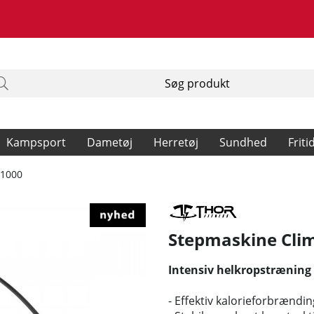
Kampsport
Dametøj
Herretøj
Sundhed
Friti
 1000
Stepmaskine Cli
Intensiv helkropstræning
- Effektiv kalorieforbrændin