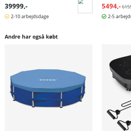
39999,-
5494,-
Nor
6155
2-10 arbejdsdage
2-5 arbej
Andre har også købt