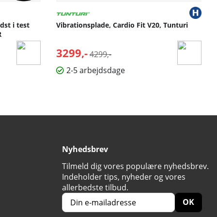
st i test
Vibrationsplade, Cardio Fit V20, Tunturi
R
3299,-
Normalpris:
4299,-
2-5 arbejdsdage
Nyhedsbrev
Tilmeld dig vores populære nyhedsbrev.
Indeholder tips, nyheder og vores
allerbedste tilbud.
OK