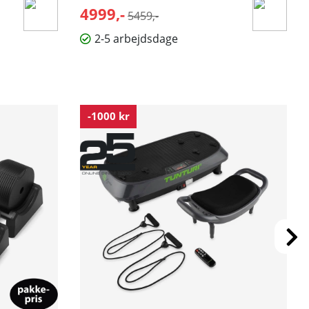
4999,-
Normalpris:
5459,-
2-5 arbejdsdage
-1000 kr