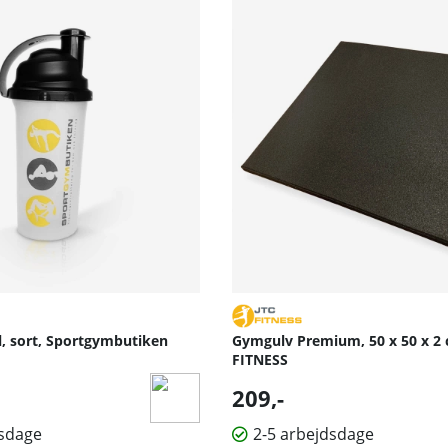
fokus på både styrke og kondition.
æningsmiljøer.
l, sort, Sportgymbutiken
Gymgulv Premium, 50 x 50 x 2 
FITNESS
209,-
dsdage
2-5 arbejdsdage