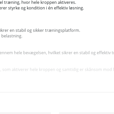
nel træning, hvor hele kroppen aktiveres.
er styrke og kondition i én effektiv løsning.
rer en stabil og sikker træningsplatform.
 belastning.
nnem hele bevægelsen, hvilket sikrer en stabil og effektiv 
e, som aktiverer hele kroppen og samtidig er skånsom mod l
ed, distance og kalorier.
ition med god stabilitet.