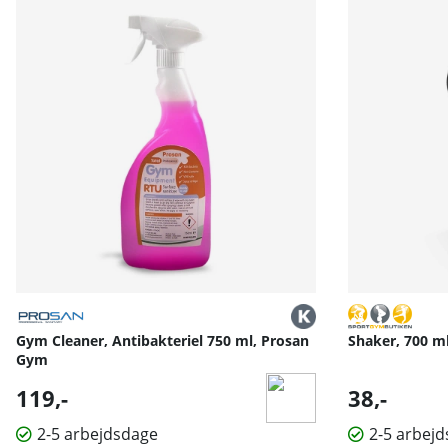
Anvendelse og målgruppe:
Velegnet til brugere, der ønsker intensiv træning med 
Praktiske funktioner:
Kompakt design gør den nem at placere i forskellige tr
Materiale:
Fremstillet i robust stål.
Specifikationer:
Display: Ja
Materiale: Stål
Vægt: 226 kg
Bredde: 100 cm
Højde: 225 cm
Længde: 160 cm
Gym Cleaner, Antibakteriel 750 ml, Prosan
Shaker, 700 m
Trinhøjde: 21 cm
Gym
Programmer: 6 stk.
119,-
38,-
2-5 arbejdsdage
2-5 arbej