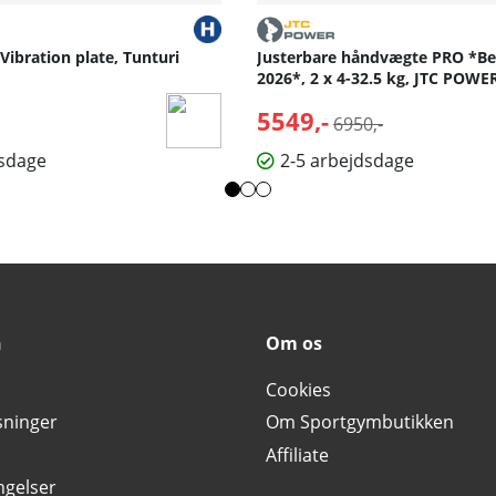
 Vibration plate, Tunturi
Justerbare håndvægte PRO *Bed
2026*, 2 x 4-32.5 kg, JTC POWE
5549,-
Normalpris:
6950,-
dsdage
2-5 arbejdsdage
n
Om os
Cookies
sninger
Om Sportgymbutikken
Affiliate
ngelser