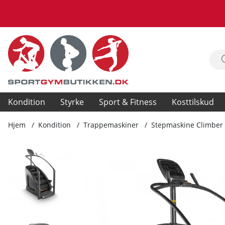
Kondition
Styrke
Sport & Fitness
Kosttilskud
Hjem
Kondition
Trappemaskiner
Stepmaskine Climber
Produktbilleder Stepmaskine Climber 1000