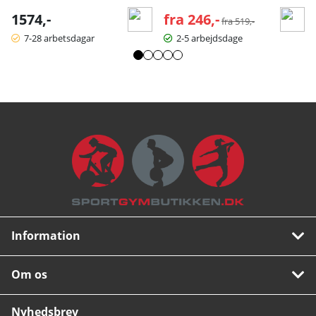
1574,-
fra 246,-
Normalpris:
fra 519,-
7-28 arbetsdagar
2-5 arbejdsdage
Information
Om os
Nyhedsbrev