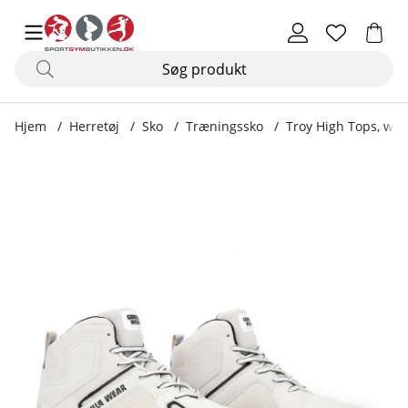
Hjem
Herretøj
Sko
Træningssko
Troy High Tops, whi
Produktbilleder Troy High Tops, white