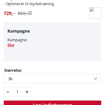
- Optimeret til styrketræning
729
,-
859
,-
Kampagne
Kampagne:
Sko
Størrelse:
Læg i indkøbsvognen