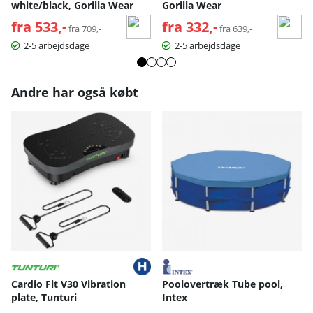
white/black, Gorilla Wear
Gorilla Wear
fra 533,-
Normalpris:
fra 332,-
Normalpris:
fra 709,-
fra 639,-
2-5 arbejdsdage
2-5 arbejdsdage
Andre har også købt
Cardio Fit V30 Vibration
Poolovertræk Tube pool,
plate, Tunturi
Intex