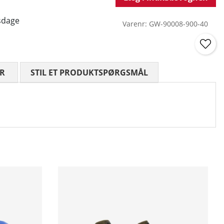
sdage
Varenr:
GW-90008-900-40
R
GENNEMSNITLIG VURDERING 0 UD AF 5 ANTAL VURDE
STIL ET PRODUKTSPØRGSMÅL