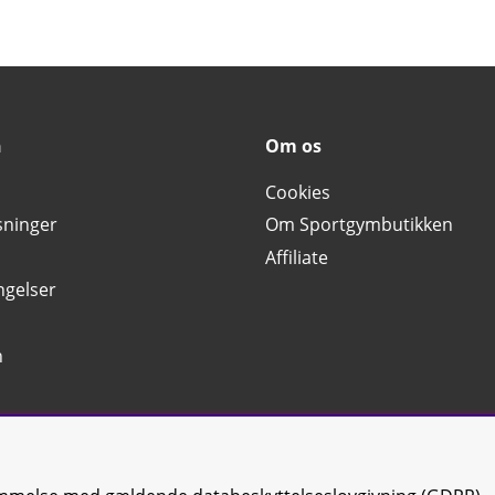
n
Om os
Cookies
sninger
Om Sportgymbutikken
Affiliate
ngelser
n