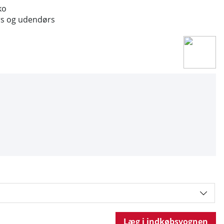
ko
ørs og udendørs
Læg i indkøbsvognen