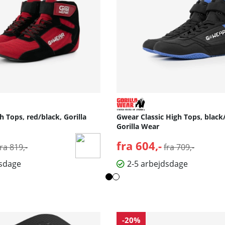
 Tops, red/black, Gorilla
Gwear Classic High Tops, black
Gorilla Wear
Normalpris:
fra 604,-
Normalpris:
fra 819,-
fra 709,-
dsdage
2-5 arbejdsdage
-20%