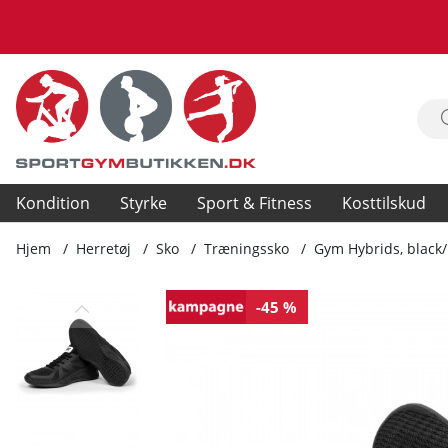
Kondition
Styrke
Sport & Fitness
Kosttilskud
Hjem
Herretøj
Sko
Træningssko
Gym Hybrids, black/
Produktbilleder Gym Hybrids, black/black
-45 %