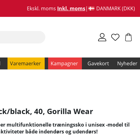
Ekskl. moms
Inkl. moms
DANMARK (DKK)
d
Varemaerker
Kampagner
Gavekort
Nyheder
ck/black, 40
,
Gorilla Wear
er multifunktionelle træningssko i unisex -model til
 aktiviteter både indendørs og udendørs!