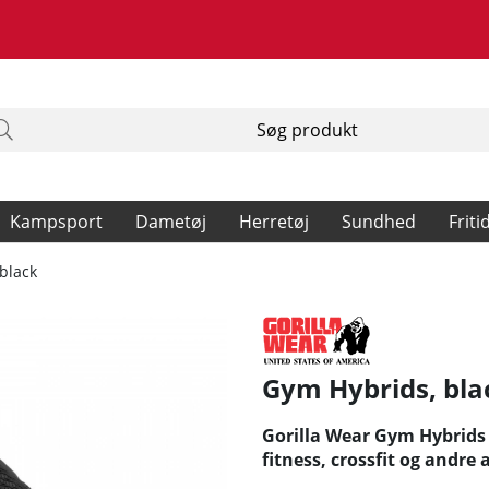
Kampsport
Dametøj
Herretøj
Sundhed
Friti
black
Gym Hybrids, bla
Gorilla Wear Gym Hybrids 
fitness, crossfit og andre