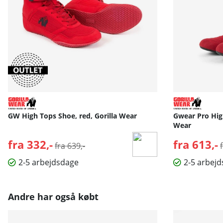
GW High Tops Shoe, red, Gorilla Wear
Gwear Pro High
Wear
fra 332,-
Normalpris:
fra 613,-
fra 639,-
2-5 arbejdsdage
2-5 arbej
Andre har også købt