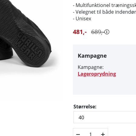
- Multifunktionel træningss
- Velegnet til både indend
- Unisex
481
,-
689
,-
Kampagne
Kampagne:
Lageroprydning
Størrelse: