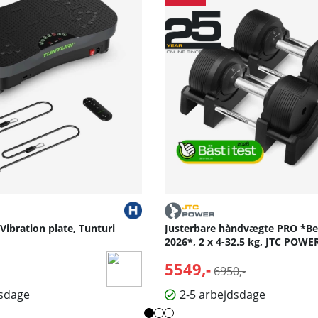
 Vibration plate, Tunturi
Justerbare håndvægte PRO *Bed
2026*, 2 x 4-32.5 kg, JTC POWE
5549,-
Normalpris:
6950,-
dsdage
2-5 arbejdsdage