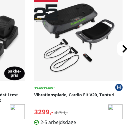
st i test
Vibrationsplade, Cardio Fit V20, Tunturi
R
3299,-
Normalpris:
4299,-
2-5 arbejdsdage