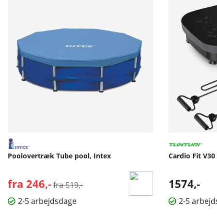
Poolovertræk Tube pool, Intex
Cardio Fit V30
fra 246,-
Normalpris:
1574,-
fra 519,-
2-5 arbejdsdage
2-5 arbej