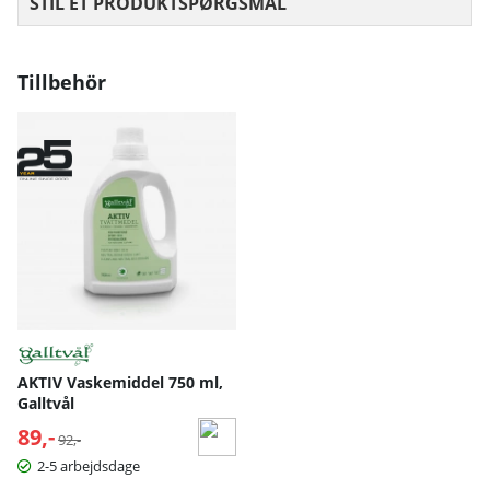
STIL ET PRODUKTSPØRGSMÅL
Tillbehör
AKTIV Vaskemiddel 750 ml,
Galltvål
89,-
Normalpris:
92,-
2-5 arbejdsdage