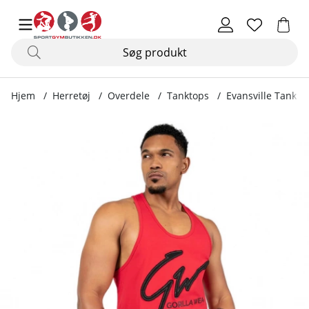
Hjem
Herretøj
Overdele
Tanktops
Evansville Tank T
Produktbilleder Evansville Tank Top, red