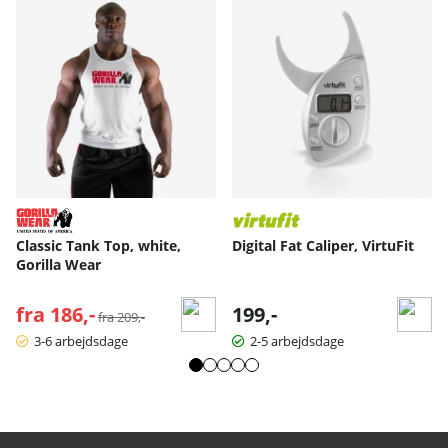
Classic Tank Top, white,
Digital Fat Caliper, VirtuFit
Gorilla Wear
fra 186,-
Normalpris:
199,-
fra 209,-
3-6 arbejdsdage
2-5 arbejdsdage