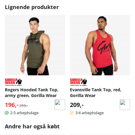
Lignende produkter
Rogers Hooded Tank Top,
Evansville Tank Top, red,
army green, Gorilla Wear
Gorilla Wear
196,-
Normalpris:
209,-
259,-
2-5 arbejdsdage
3-6 arbejdsdage
Andre har også købt