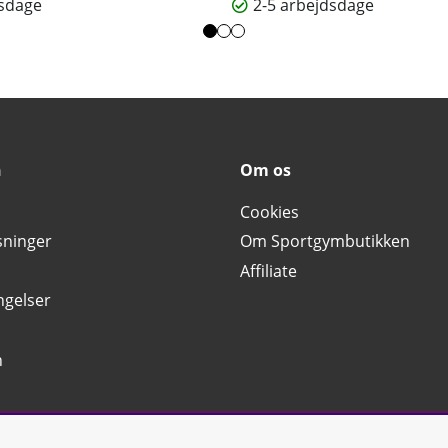
dsdage
2-5 arbejdsdage
n
Om os
Cookies
sninger
Om Sportgymbutikken
Affiliate
ngelser
n