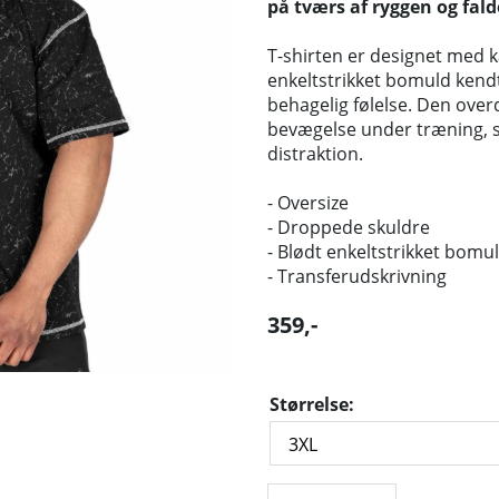
på tværs af ryggen og fal
T-shirten er designet med k
enkeltstrikket bomuld kendt
behagelig følelse. Den ove
bevægelse under træning, s
distraktion.
- Oversize
- Droppede skuldre
- Blødt enkeltstrikket bomu
- Transferudskrivning
359
,-
Størrelse: