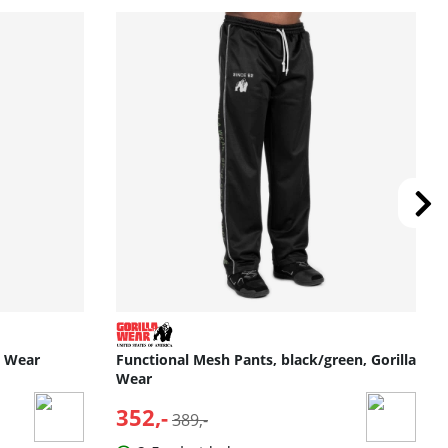
a Wear
Functional Mesh Pants, black/green, Gorilla
Wear
352,-
Normalpris:
389,-