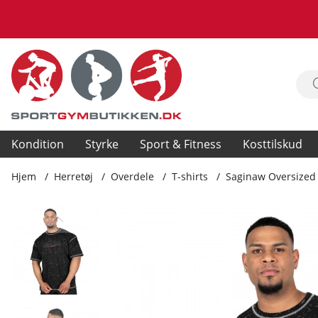
Kondition
Styrke
Sport & Fitness
Kosttilskud
Hjem
Herretøj
Overdele
T-shirts
Saginaw Oversized 
Produktbilleder Saginaw Oversized T-Shirt, washed black