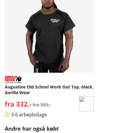
Augustine Old School Work Out Top, black,
Gorilla Wear
fra 332,-
Normalpris:
fra 389,-
3-6 arbejdsdage
Andre har også købt