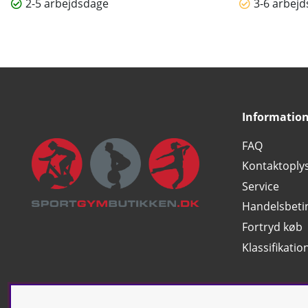
2-5 arbejdsdage
3-6 arbej
Informatio
FAQ
Kontaktoply
Service
Handelsbeti
Fortryd køb
Klassifikatio