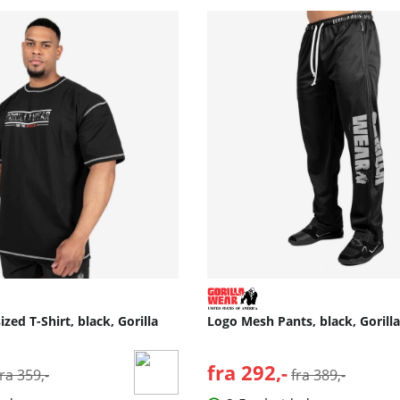
zed T-Shirt, black, Gorilla
Logo Mesh Pants, black, Gorill
Normalpris:
fra 292,-
Normalpris:
fra 359,-
fra 389,-