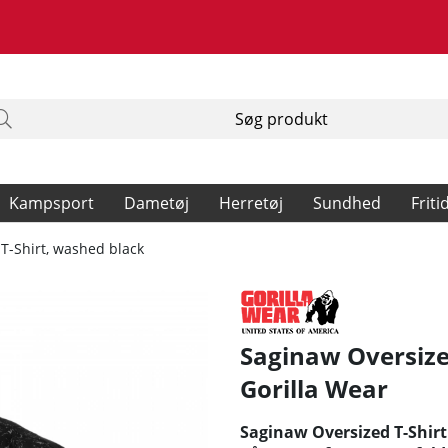
Kampsport
Dametøj
Herretøj
Sundhed
Friti
T-Shirt, washed black
Saginaw Oversize
Gorilla Wear
Saginaw Oversized T-Shirt