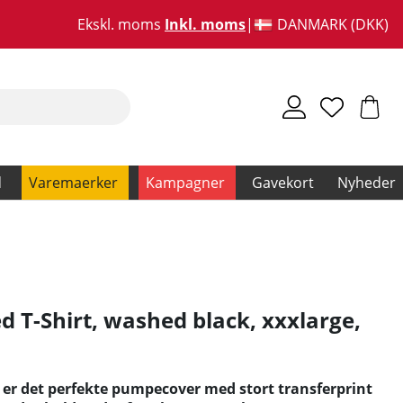
Ekskl. moms
Inkl. moms
DANMARK (DKK)
d
Varemaerker
Kampagner
Gavekort
Nyheder
d T-Shirt, washed black, xxxlarge
,
 er det perfekte pumpecover med stort transferprint