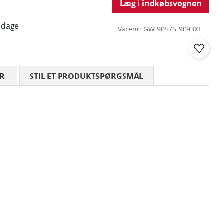
Læg i indkøbsvognen
sdage
Varenr:
GW-90575-9093XL
R
GENNEMSNITLIG VURDERING 0 UD AF 5 ANTAL VURDE
STIL ET PRODUKTSPØRGSMÅL