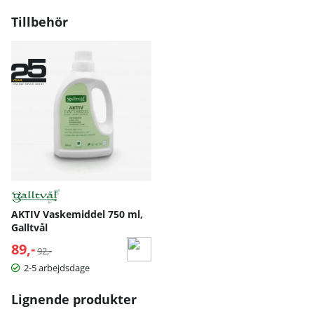
Tillbehör
AKTIV Vaskemiddel 750 ml,
Galltvål
89,-
Normalpris:
92,-
2-5 arbejdsdage
Lignende produkter