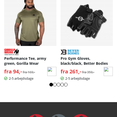
Performance Tee, army
Pro Gym Gloves,
green, Gorilla Wear
black/black, Better Bodies
fra 94,-
Normalpris:
fra 261,-
Normalpris:
fra 169,-
fra 359,-
2-5 arbejdsdage
2-5 arbejdsdage