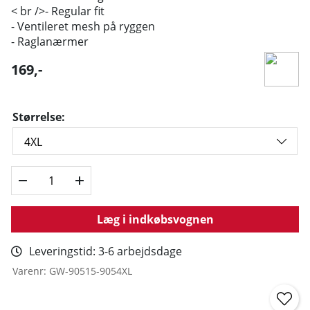
< br />- Regular fit
- Ventileret mesh på ryggen
- Raglanærmer
169
,-
Størrelse:
Læg i indkøbsvognen
Leveringstid:
3-6 arbejdsdage
Varenr:
GW-90515-9054XL