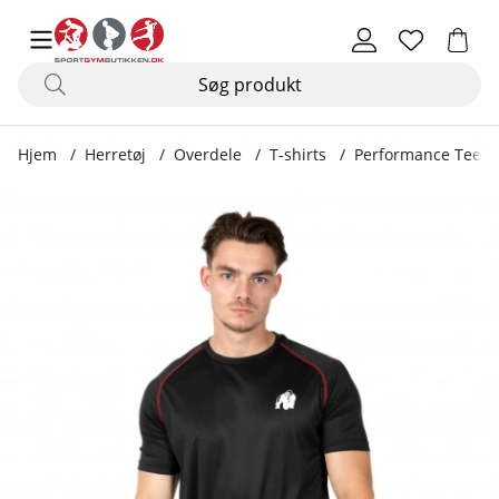
Hjem
Herretøj
Overdele
T-shirts
Performance Tee, b
Produktbilleder Performance Tee, black/red