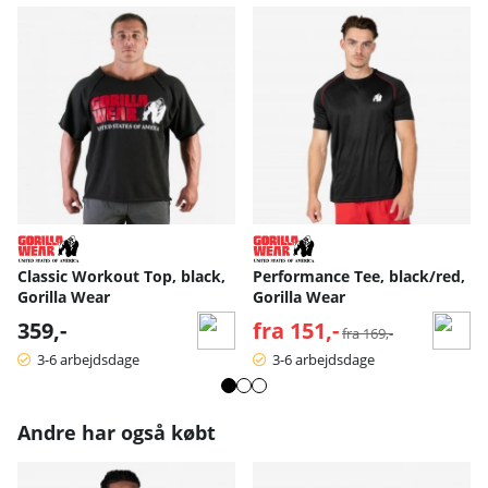
Classic Workout Top, black,
Performance Tee, black/red,
Gorilla Wear
Gorilla Wear
359,-
fra 151,-
Normalpris:
fra 169,-
3-6 arbejdsdage
3-6 arbejdsdage
Andre har også købt