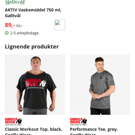
AKTIV Vaskemiddel 750 ml,
Galltvål
89,-
Normalpris:
92,-
2-5 arbejdsdage
Lignende produkter
Classic Workout Top, black,
Performance Tee, grey,
Gorilla Wear
Gorilla Wear