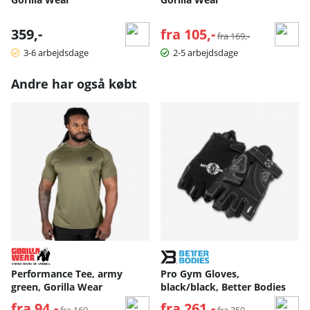
359,-
fra 105,-
Normalpris:
fra 169,-
3-6 arbejdsdage
2-5 arbejdsdage
Andre har også købt
Performance Tee, army
Pro Gym Gloves,
green, Gorilla Wear
black/black, Better Bodies
fra 94,-
Normalpris:
fra 261,-
Normalpris:
fra 169,-
fra 359,-