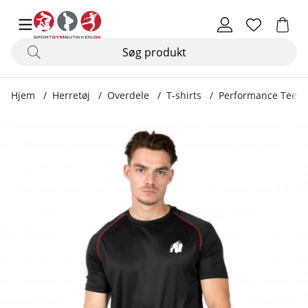
Hjem
Herretøj
Overdele
T-shirts
Performance Tee, b
Produktbilleder Performance Tee, black/red