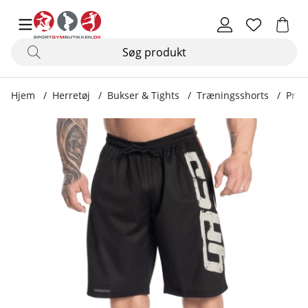
Hjem
Herretøj
Bukser & Tights
Træningsshorts
Pro 
Produktbilleder Pro Mesh Shorts, sort