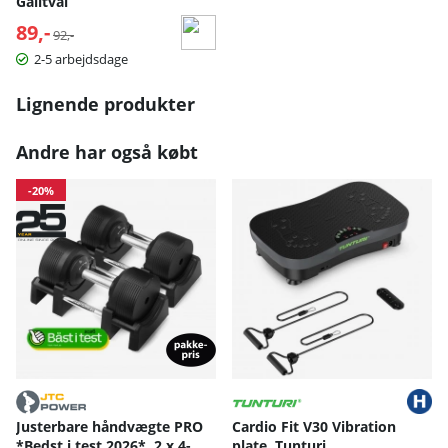
Galltvål
89,-
Normalpris:
92,-
2-5 arbejdsdage
Lignende produkter
Andre har også købt
-20%
Justerbare håndvægte PRO
Cardio Fit V30 Vibration
*Bedst i test 2026*, 2 x 4-
plate, Tunturi