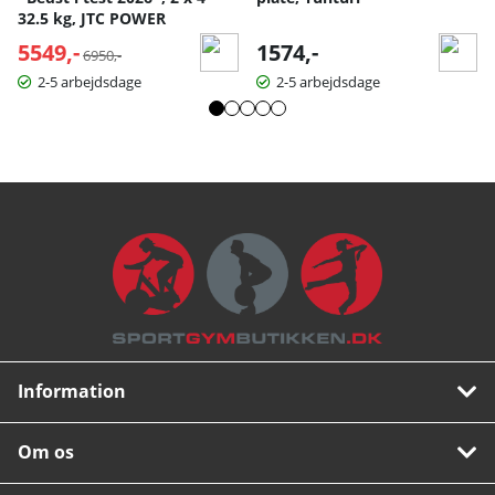
32.5 kg, JTC POWER
5549,-
Normalpris:
1574,-
6950,-
2-5 arbejdsdage
2-5 arbejdsdage
Information
Om os