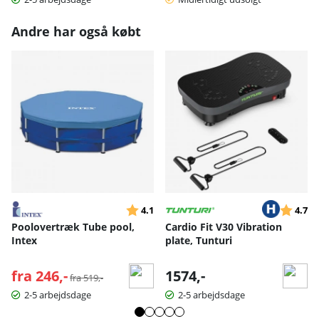
Andre har også købt
Vurdering:
ud af 5 stjerner
Vurderin
ud
4.1
4.7
Poolovertræk Tube pool,
Cardio Fit V30 Vibration
Intex
plate, Tunturi
fra 246,-
Normalpris:
1574,-
fra 519,-
2-5 arbejdsdage
2-5 arbejdsdage