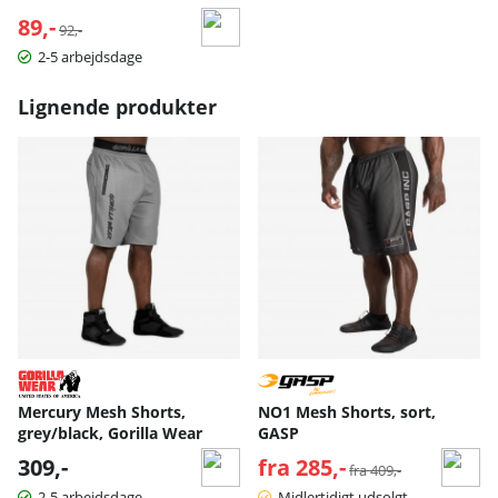
89,-
Normalpris:
92,-
2-5 arbejdsdage
Lignende produkter
Mercury Mesh Shorts,
NO1 Mesh Shorts, sort,
grey/black, Gorilla Wear
GASP
309,-
fra 285,-
Normalpris:
fra 409,-
2-5 arbejdsdage
Midlertidigt udsolgt